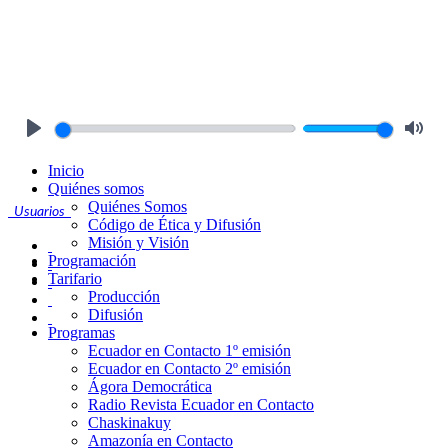
Play
Mute
Inicio
Quiénes somos
Quiénes Somos
Usuarios
Código de Ética y Difusión
Misión y Visión
Programación
Tarifario
Producción
Difusión
Programas
Ecuador en Contacto 1º emisión
Ecuador en Contacto 2º emisión
Ágora Democrática
Radio Revista Ecuador en Contacto
Chaskinakuy
Amazonía en Contacto