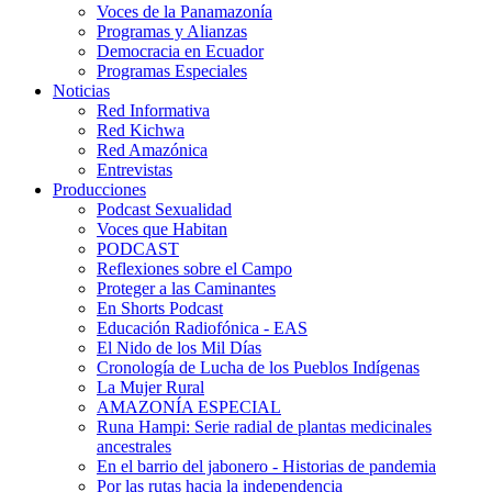
Voces de la Panamazonía
Programas y Alianzas
Democracia en Ecuador
Programas Especiales
Noticias
Red Informativa
Red Kichwa
Red Amazónica
Entrevistas
Producciones
Podcast Sexualidad
Voces que Habitan
PODCAST
Reflexiones sobre el Campo
Proteger a las Caminantes
En Shorts Podcast
Educación Radiofónica - EAS
El Nido de los Mil Días
Cronología de Lucha de los Pueblos Indígenas
La Mujer Rural
AMAZONÍA ESPECIAL
Runa Hampi: Serie radial de plantas medicinales
ancestrales
En el barrio del jabonero - Historias de pandemia
Por las rutas hacia la independencia