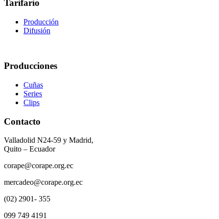
Tarifario
Producción
Difusión
Producciones
Cuñas
Series
Clips
Contacto
Valladolid N24-59 y Madrid,
Quito – Ecuador
corape@corape.org.ec
mercadeo@corape.org.ec
(02) 2901- 355
099 749 4191