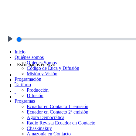
Play
Inicio
Quiénes somos
Quiénes Somos
Escúchanos en vivo
Código de Ética y Difusión
Misión y Visión
Programación
Tarifario
Producción
Difusión
Programas
Ecuador en Contacto 1º emisión
Ecuador en Contacto 2º emisión
Ágora Democrática
Radio Revista Ecuador en Contacto
Chaskinakuy
Amazonía en Contacto