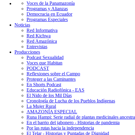
Voces de la Panamazonía
Programas y Alianzas
Democracia en Ecuador
Programas Especiales
Noticias
Red Informativa
Red Kichwa
Red Amazónica
Entrevistas
Producciones
Podcast Sexualidad
Voces que Habitan
PODCAST
Reflexiones sobre el Campo
Proteger a las Caminantes
En Shorts Podcast
Educación Radiofónica - EAS
El Nido de los Mil Días
Cronología de Lucha de los Pueblos Indígenas
La Mujer Rural
AMAZONÍA ESPECIAL
Runa Hampi: Serie radial de plantas medicinales ancestra
En el barrio del jabonero - Historias de pandemia
Por las rutas hacia la independencia
El Telar - Historias y Puntadas de Dignidad