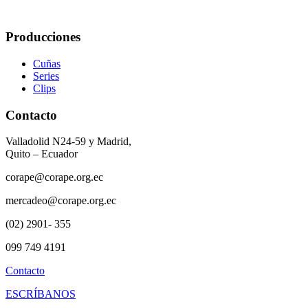
Producciones
Cuñas
Series
Clips
Contacto
Valladolid N24-59 y Madrid,
Quito – Ecuador
corape@corape.org.ec
mercadeo@corape.org.ec
(02) 2901- 355
099 749 4191
Contacto
ESCRÍBANOS