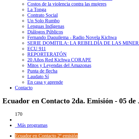
Costos de la violencia contra las mujeres
La Tonga
Contrato Social
Un Solo Rumbo
Lenguas Indígenas
Diálogos Públicos
Fernando Daquilema - Radio Novela Kichwa
SERIE DOMITILA: LA REBELDÍA DE LAS MINE
ECU 911
REPORTERATÓN
20 Años Red Kichwa CORAPE
Mitos y Leyendas del Amazonas
Punta de flecha
Laudato Sí
En casa y aprende
Contacto
Ecuador en Contacto 2da. Emisión - 05 de 
170
Más programas
Ecuador en Contacto 2º emisión