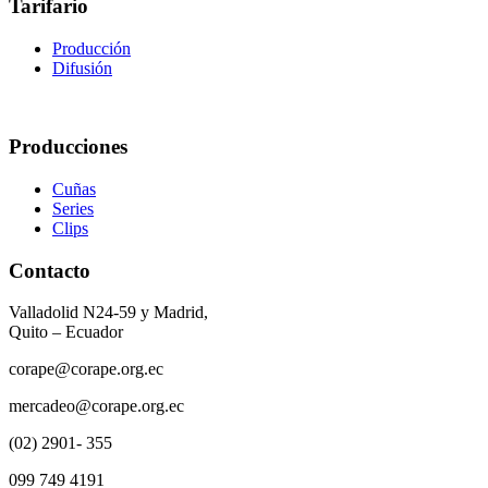
Tarifario
Producción
Difusión
Producciones
Cuñas
Series
Clips
Contacto
Valladolid N24-59 y Madrid,
Quito – Ecuador
corape@corape.org.ec
mercadeo@corape.org.ec
(02) 2901- 355
099 749 4191