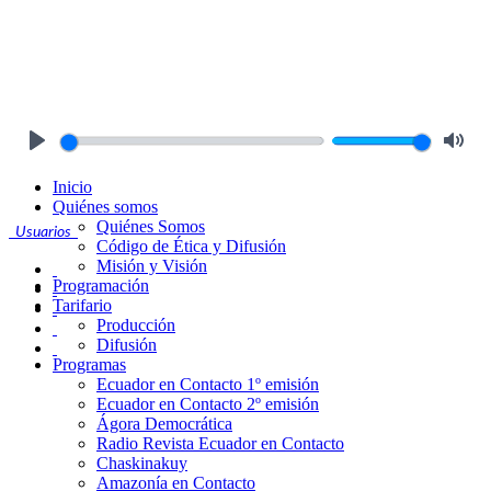
Play
Mute
Inicio
Quiénes somos
Quiénes Somos
Usuarios
Código de Ética y Difusión
Misión y Visión
Programación
Tarifario
Producción
Difusión
Programas
Ecuador en Contacto 1º emisión
Ecuador en Contacto 2º emisión
Ágora Democrática
Radio Revista Ecuador en Contacto
Chaskinakuy
Amazonía en Contacto