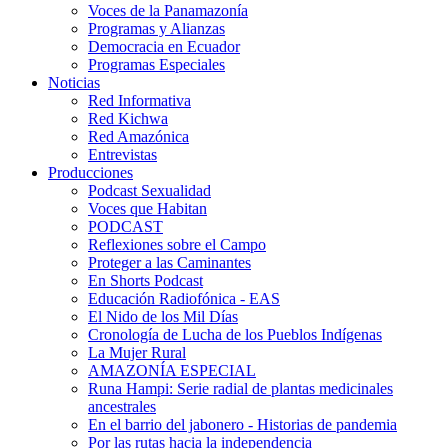
Voces de la Panamazonía
Programas y Alianzas
Democracia en Ecuador
Programas Especiales
Noticias
Red Informativa
Red Kichwa
Red Amazónica
Entrevistas
Producciones
Podcast Sexualidad
Voces que Habitan
PODCAST
Reflexiones sobre el Campo
Proteger a las Caminantes
En Shorts Podcast
Educación Radiofónica - EAS
El Nido de los Mil Días
Cronología de Lucha de los Pueblos Indígenas
La Mujer Rural
AMAZONÍA ESPECIAL
Runa Hampi: Serie radial de plantas medicinales
ancestrales
En el barrio del jabonero - Historias de pandemia
Por las rutas hacia la independencia