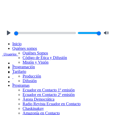
Play
Mute
Inicio
Quiénes somos
Quiénes Somos
Usuarios
Código de Ética y Difusión
Misión y Visión
Programación
Tarifario
Producción
Difusión
Programas
Ecuador en Contacto 1º emisión
Ecuador en Contacto 2º emisión
Ágora Democrática
Radio Revista Ecuador en Contacto
Chaskinakuy
Amazonía en Contacto