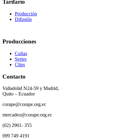
Tarifario
Producción
Difusión
Producciones
Cuñas
Series
Clips
Contacto
Valladolid N24-59 y Madrid,
Quito – Ecuador
corape@corape.org.ec
mercadeo@corape.org.ec
(02) 2901- 355
099 749 4191