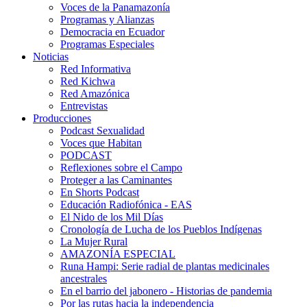
Voces de la Panamazonía
Programas y Alianzas
Democracia en Ecuador
Programas Especiales
Noticias
Red Informativa
Red Kichwa
Red Amazónica
Entrevistas
Producciones
Podcast Sexualidad
Voces que Habitan
PODCAST
Reflexiones sobre el Campo
Proteger a las Caminantes
En Shorts Podcast
Educación Radiofónica - EAS
El Nido de los Mil Días
Cronología de Lucha de los Pueblos Indígenas
La Mujer Rural
AMAZONÍA ESPECIAL
Runa Hampi: Serie radial de plantas medicinales
ancestrales
En el barrio del jabonero - Historias de pandemia
Por las rutas hacia la independencia