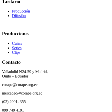
Tarifario
Producción
Difusión
Producciones
Cuñas
Series
Clips
Contacto
Valladolid N24-59 y Madrid,
Quito – Ecuador
corape@corape.org.ec
mercadeo@corape.org.ec
(02) 2901- 355
099 749 4191