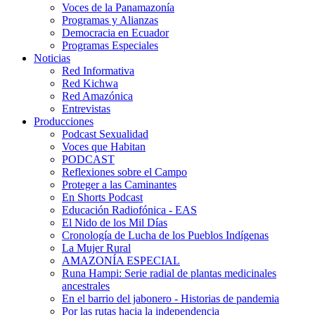
Voces de la Panamazonía
Programas y Alianzas
Democracia en Ecuador
Programas Especiales
Noticias
Red Informativa
Red Kichwa
Red Amazónica
Entrevistas
Producciones
Podcast Sexualidad
Voces que Habitan
PODCAST
Reflexiones sobre el Campo
Proteger a las Caminantes
En Shorts Podcast
Educación Radiofónica - EAS
El Nido de los Mil Días
Cronología de Lucha de los Pueblos Indígenas
La Mujer Rural
AMAZONÍA ESPECIAL
Runa Hampi: Serie radial de plantas medicinales
ancestrales
En el barrio del jabonero - Historias de pandemia
Por las rutas hacia la independencia