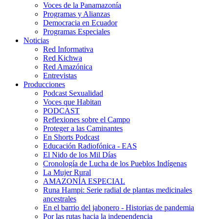
Voces de la Panamazonía
Programas y Alianzas
Democracia en Ecuador
Programas Especiales
Noticias
Red Informativa
Red Kichwa
Red Amazónica
Entrevistas
Producciones
Podcast Sexualidad
Voces que Habitan
PODCAST
Reflexiones sobre el Campo
Proteger a las Caminantes
En Shorts Podcast
Educación Radiofónica - EAS
El Nido de los Mil Días
Cronología de Lucha de los Pueblos Indígenas
La Mujer Rural
AMAZONÍA ESPECIAL
Runa Hampi: Serie radial de plantas medicinales
ancestrales
En el barrio del jabonero - Historias de pandemia
Por las rutas hacia la independencia