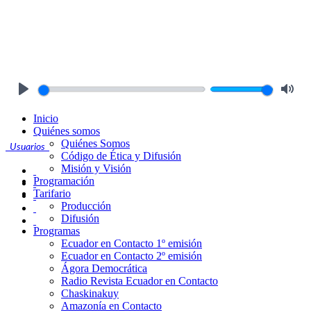
Play
Mute
Inicio
Quiénes somos
Quiénes Somos
Usuarios
Código de Ética y Difusión
Misión y Visión
Programación
Tarifario
Producción
Difusión
Programas
Ecuador en Contacto 1º emisión
Ecuador en Contacto 2º emisión
Ágora Democrática
Radio Revista Ecuador en Contacto
Chaskinakuy
Amazonía en Contacto