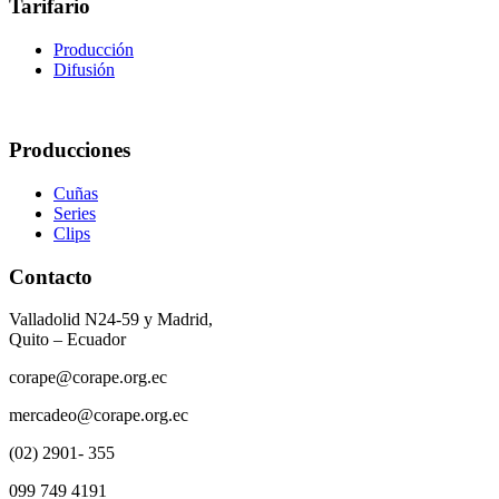
Tarifario
Producción
Difusión
Producciones
Cuñas
Series
Clips
Contacto
Valladolid N24-59 y Madrid,
Quito – Ecuador
corape@corape.org.ec
mercadeo@corape.org.ec
(02) 2901- 355
099 749 4191