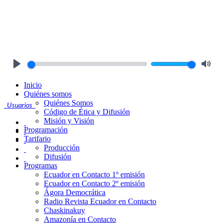
Play
Mute
Inicio
Quiénes somos
Quiénes Somos
Usuarios
Código de Ética y Difusión
Misión y Visión
Programación
Tarifario
Producción
Difusión
Programas
Ecuador en Contacto 1º emisión
Ecuador en Contacto 2º emisión
Ágora Democrática
Radio Revista Ecuador en Contacto
Chaskinakuy
Amazonía en Contacto