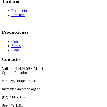
Tarifario
Producción
Difusión
Producciones
Cuñas
Series
Clips
Contacto
Valladolid N24-59 y Madrid,
Quito – Ecuador
corape@corape.org.ec
mercadeo@corape.org.ec
(02) 2901- 355
099 749 4191