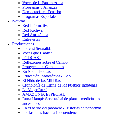
Voces de la Panamazonía
Programas y Alianzas
Democracia en Ecuador
Programas Especiales
Noticias
Red Informativa
Red Kichwa
Red Amazónica
Entrevistas
Producciones
Podcast Sexualidad
Voces que Habitan
PODCAST
Reflexiones sobre el Campo
Proteger a las Caminantes
En Shorts Podcast
Educación Radiofónica - EAS
El Nido de los Mil Días
Cronología de Lucha de los Pueblos Indígenas
La Mujer Rural
AMAZONÍA ESPECIAL
Runa Hampi: Serie radial de plantas medicinales
ancestrales
En el barrio del jabonero - Historias de pandemia
Por las rutas hacia la independencia