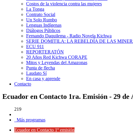
Costos de la violencia contra las mujeres
La Tonga
Contrato Social
Un Solo Rumbo
Lenguas Indígenas
Diálogos Públicos
Fernando Daquilema - Radio Novela Kichwa
SERIE DOMITILA: LA REBELDÍA DE LAS MINE
ECU 911
REPORTERATÓN
20 Años Red Kichwa CORAPE
Mitos y Leyendas del Amazonas
Punta de flecha
Laudato Sí
En casa y aprende
Contacto
Ecuador en Contacto 1ra. Emisión - 29 de 
219
Más programas
Ecuador en Contacto 1º emisión