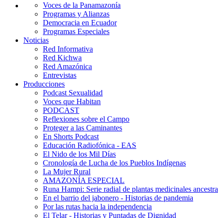
Voces de la Panamazonía
Programas y Alianzas
Democracia en Ecuador
Programas Especiales
Noticias
Red Informativa
Red Kichwa
Red Amazónica
Entrevistas
Producciones
Podcast Sexualidad
Voces que Habitan
PODCAST
Reflexiones sobre el Campo
Proteger a las Caminantes
En Shorts Podcast
Educación Radiofónica - EAS
El Nido de los Mil Días
Cronología de Lucha de los Pueblos Indígenas
La Mujer Rural
AMAZONÍA ESPECIAL
Runa Hampi: Serie radial de plantas medicinales ancestra
En el barrio del jabonero - Historias de pandemia
Por las rutas hacia la independencia
El Telar - Historias y Puntadas de Dignidad