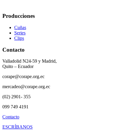
Producciones
Cuñas
Series
Clips
Contacto
Valladolid N24-59 y Madrid,
Quito – Ecuador
corape@corape.org.ec
mercadeo@corape.org.ec
(02) 2901- 355
099 749 4191
Contacto
ESCRÍBANOS