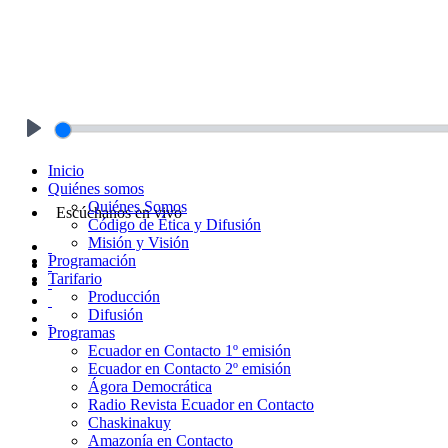
Play
Inicio
Quiénes somos
Quiénes Somos
Escúchanos en vivo
Código de Ética y Difusión
Misión y Visión
Programación
Tarifario
Producción
Difusión
Programas
Ecuador en Contacto 1º emisión
Ecuador en Contacto 2º emisión
Ágora Democrática
Radio Revista Ecuador en Contacto
Chaskinakuy
Amazonía en Contacto