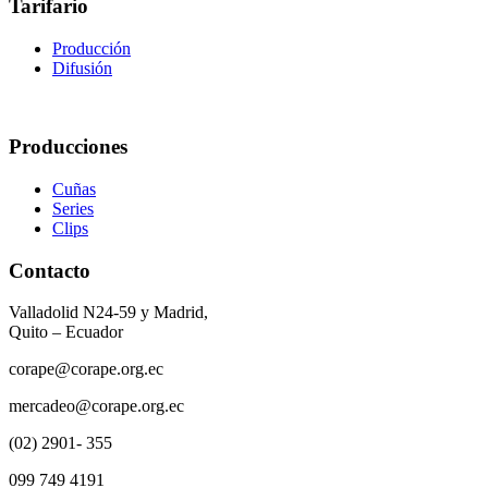
Tarifario
Producción
Difusión
Producciones
Cuñas
Series
Clips
Contacto
Valladolid N24-59 y Madrid,
Quito – Ecuador
corape@corape.org.ec
mercadeo@corape.org.ec
(02) 2901- 355
099 749 4191