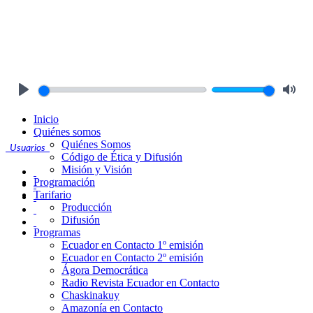
Play
Mute
Inicio
Quiénes somos
Quiénes Somos
Usuarios
Código de Ética y Difusión
Misión y Visión
Programación
Tarifario
Producción
Difusión
Programas
Ecuador en Contacto 1º emisión
Ecuador en Contacto 2º emisión
Ágora Democrática
Radio Revista Ecuador en Contacto
Chaskinakuy
Amazonía en Contacto