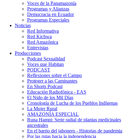
Voces de la Panamazonía
Programas y Alianzas
Democracia en Ecuador
Programas Especiales
Noticias
Red Informativa
Red Kichwa
Red Amazónica
Entrevistas
Producciones
Podcast Sexualidad
Voces que Habitan
PODCAST
Reflexiones sobre el Campo
Proteger a las Caminantes
En Shorts Podcast
Educación Radiofónica - EAS
El Nido de los Mil Días
Cronología de Lucha de los Pueblos Indígenas
La Mujer Rural
AMAZONÍA ESPECIAL
Runa Hampi: Serie radial de plantas medicinales
ancestrales
En el barrio del jabonero - Historias de pandemia
Por las rutas hacia la independencia