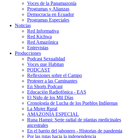
Voces de la Panamazonía
Programas y Alianzas
Democracia en Ecuador
Programas Especiales
Noticias
Red Informativa
Red Kichwa
Red Amazónica
Entrevistas
Producciones
Podcast Sexualidad
Voces que Habitan
PODCAST
Reflexiones sobre el Campo
Proteger a las Caminantes
En Shorts Podcast
Educación Radiofónica - EAS
El Nido de los Mil Días
Cronología de Lucha de los Pueblos Indígenas
La Mujer Rural
AMAZONÍA ESPECIAL
Runa Hampi: Serie radial de plantas medicinales
ancestrales
En el barrio del jabonero - Historias de pandemia
Por las rutas hacia la independencia