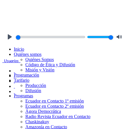
Play
Mute
Inicio
Quiénes somos
Quiénes Somos
Usuarios
Código de Ética y Difusión
Misión y Visión
Programación
Tarifario
Producción
Difusión
Programas
Ecuador en Contacto 1º emisión
Ecuador en Contacto 2º emisión
Ágora Democrática
Radio Revista Ecuador en Contacto
Chaskinakuy
Amazonía en Contacto