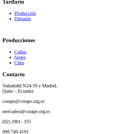
Tarifario
Producción
Difusión
Producciones
Cuñas
Series
Clips
Contacto
Valladolid N24-59 y Madrid,
Quito – Ecuador
corape@corape.org.ec
mercadeo@corape.org.ec
(02) 2901- 355
099 749 4191