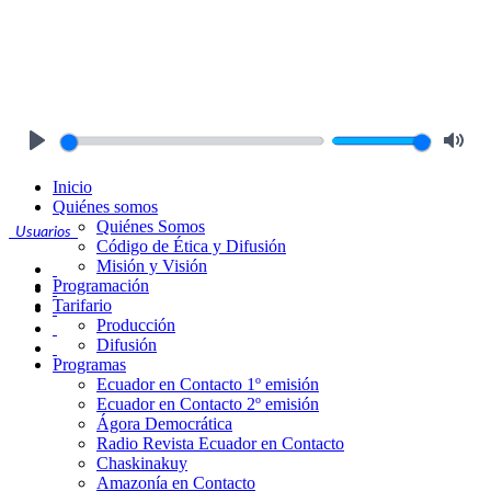
Play
Mute
Inicio
Quiénes somos
Quiénes Somos
Usuarios
Código de Ética y Difusión
Misión y Visión
Programación
Tarifario
Producción
Difusión
Programas
Ecuador en Contacto 1º emisión
Ecuador en Contacto 2º emisión
Ágora Democrática
Radio Revista Ecuador en Contacto
Chaskinakuy
Amazonía en Contacto