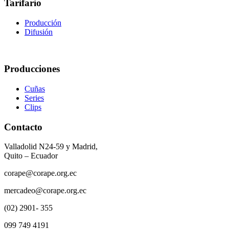
Tarifario
Producción
Difusión
Producciones
Cuñas
Series
Clips
Contacto
Valladolid N24-59 y Madrid,
Quito – Ecuador
corape@corape.org.ec
mercadeo@corape.org.ec
(02) 2901- 355
099 749 4191