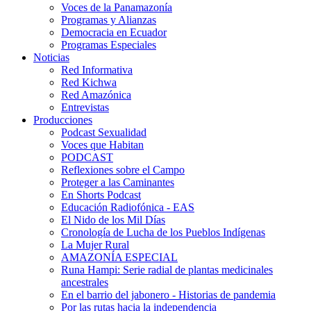
Voces de la Panamazonía
Programas y Alianzas
Democracia en Ecuador
Programas Especiales
Noticias
Red Informativa
Red Kichwa
Red Amazónica
Entrevistas
Producciones
Podcast Sexualidad
Voces que Habitan
PODCAST
Reflexiones sobre el Campo
Proteger a las Caminantes
En Shorts Podcast
Educación Radiofónica - EAS
El Nido de los Mil Días
Cronología de Lucha de los Pueblos Indígenas
La Mujer Rural
AMAZONÍA ESPECIAL
Runa Hampi: Serie radial de plantas medicinales
ancestrales
En el barrio del jabonero - Historias de pandemia
Por las rutas hacia la independencia