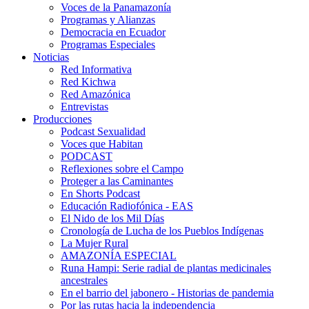
Voces de la Panamazonía
Programas y Alianzas
Democracia en Ecuador
Programas Especiales
Noticias
Red Informativa
Red Kichwa
Red Amazónica
Entrevistas
Producciones
Podcast Sexualidad
Voces que Habitan
PODCAST
Reflexiones sobre el Campo
Proteger a las Caminantes
En Shorts Podcast
Educación Radiofónica - EAS
El Nido de los Mil Días
Cronología de Lucha de los Pueblos Indígenas
La Mujer Rural
AMAZONÍA ESPECIAL
Runa Hampi: Serie radial de plantas medicinales
ancestrales
En el barrio del jabonero - Historias de pandemia
Por las rutas hacia la independencia