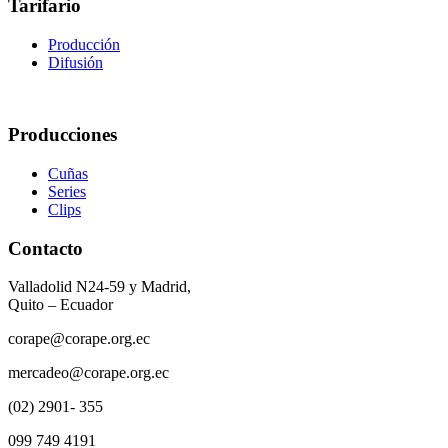
Tarifario
Producción
Difusión
Producciones
Cuñas
Series
Clips
Contacto
Valladolid N24-59 y Madrid,
Quito – Ecuador
corape@corape.org.ec
mercadeo@corape.org.ec
(02) 2901- 355
099 749 4191