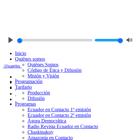
Play
Mute
Inicio
Quiénes somos
Quiénes Somos
Usuarios
Código de Ética y Difusión
Misión y Visión
Programación
Tarifario
Producción
Difusión
Programas
Ecuador en Contacto 1º emisión
Ecuador en Contacto 2º emisión
Ágora Democrática
Radio Revista Ecuador en Contacto
Chaskinakuy
Amazonía en Contacto