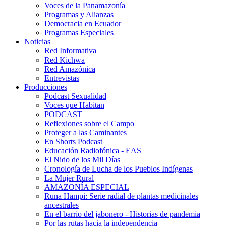
Voces de la Panamazonía
Programas y Alianzas
Democracia en Ecuador
Programas Especiales
Noticias
Red Informativa
Red Kichwa
Red Amazónica
Entrevistas
Producciones
Podcast Sexualidad
Voces que Habitan
PODCAST
Reflexiones sobre el Campo
Proteger a las Caminantes
En Shorts Podcast
Educación Radiofónica - EAS
El Nido de los Mil Días
Cronología de Lucha de los Pueblos Indígenas
La Mujer Rural
AMAZONÍA ESPECIAL
Runa Hampi: Serie radial de plantas medicinales
ancestrales
En el barrio del jabonero - Historias de pandemia
Por las rutas hacia la independencia