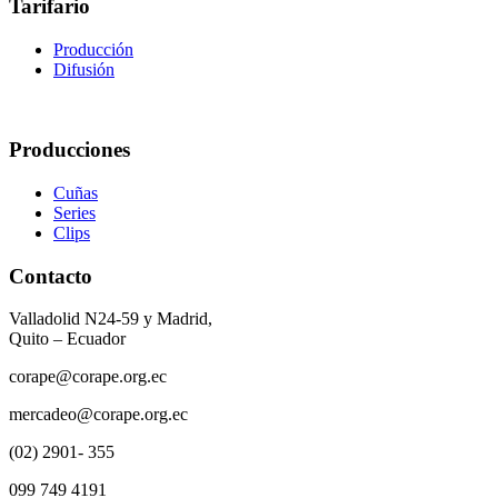
Tarifario
Producción
Difusión
Producciones
Cuñas
Series
Clips
Contacto
Valladolid N24-59 y Madrid,
Quito – Ecuador
corape@corape.org.ec
mercadeo@corape.org.ec
(02) 2901- 355
099 749 4191