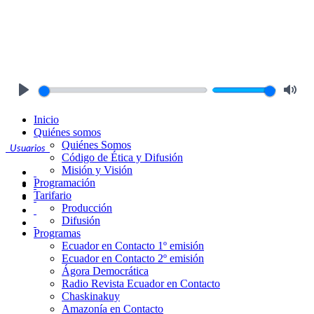
Play
Mute
Inicio
Quiénes somos
Quiénes Somos
Usuarios
Código de Ética y Difusión
Misión y Visión
Programación
Tarifario
Producción
Difusión
Programas
Ecuador en Contacto 1º emisión
Ecuador en Contacto 2º emisión
Ágora Democrática
Radio Revista Ecuador en Contacto
Chaskinakuy
Amazonía en Contacto