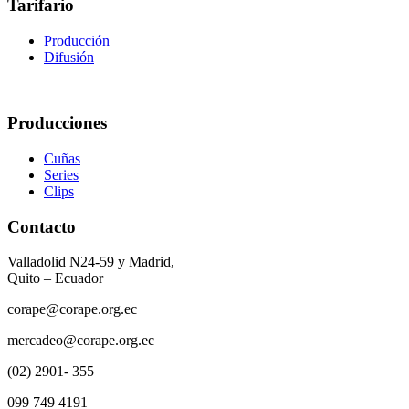
Tarifario
Producción
Difusión
Producciones
Cuñas
Series
Clips
Contacto
Valladolid N24-59 y Madrid,
Quito – Ecuador
corape@corape.org.ec
mercadeo@corape.org.ec
(02) 2901- 355
099 749 4191