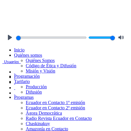
Play
Mute
Inicio
Quiénes somos
Quiénes Somos
Usuarios
Código de Ética y Difusión
Misión y Visión
Programación
Tarifario
Producción
Difusión
Programas
Ecuador en Contacto 1º emisión
Ecuador en Contacto 2º emisión
Ágora Democrática
Radio Revista Ecuador en Contacto
Chaskinakuy
Amazonía en Contacto