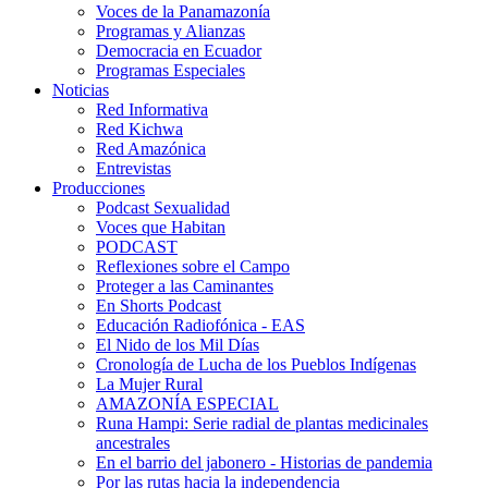
Voces de la Panamazonía
Programas y Alianzas
Democracia en Ecuador
Programas Especiales
Noticias
Red Informativa
Red Kichwa
Red Amazónica
Entrevistas
Producciones
Podcast Sexualidad
Voces que Habitan
PODCAST
Reflexiones sobre el Campo
Proteger a las Caminantes
En Shorts Podcast
Educación Radiofónica - EAS
El Nido de los Mil Días
Cronología de Lucha de los Pueblos Indígenas
La Mujer Rural
AMAZONÍA ESPECIAL
Runa Hampi: Serie radial de plantas medicinales
ancestrales
En el barrio del jabonero - Historias de pandemia
Por las rutas hacia la independencia