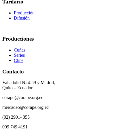
Tarifario
Producción
Difusión
Producciones
Cuñas
Series
Clips
Contacto
Valladolid N24-59 y Madrid,
Quito – Ecuador
corape@corape.org.ec
mercadeo@corape.org.ec
(02) 2901- 355
099 749 4191