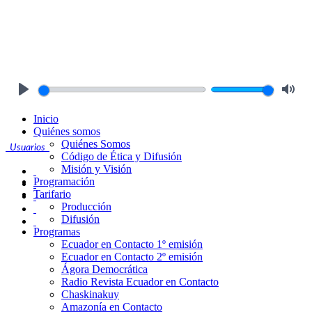
Play
Mute
Inicio
Quiénes somos
Quiénes Somos
Usuarios
Código de Ética y Difusión
Misión y Visión
Programación
Tarifario
Producción
Difusión
Programas
Ecuador en Contacto 1º emisión
Ecuador en Contacto 2º emisión
Ágora Democrática
Radio Revista Ecuador en Contacto
Chaskinakuy
Amazonía en Contacto