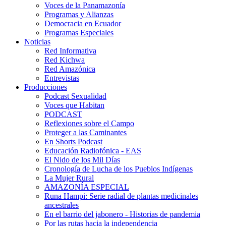
Voces de la Panamazonía
Programas y Alianzas
Democracia en Ecuador
Programas Especiales
Noticias
Red Informativa
Red Kichwa
Red Amazónica
Entrevistas
Producciones
Podcast Sexualidad
Voces que Habitan
PODCAST
Reflexiones sobre el Campo
Proteger a las Caminantes
En Shorts Podcast
Educación Radiofónica - EAS
El Nido de los Mil Días
Cronología de Lucha de los Pueblos Indígenas
La Mujer Rural
AMAZONÍA ESPECIAL
Runa Hampi: Serie radial de plantas medicinales
ancestrales
En el barrio del jabonero - Historias de pandemia
Por las rutas hacia la independencia