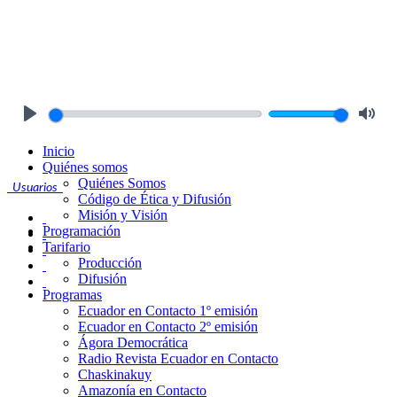
Play
Mute
Inicio
Quiénes somos
Quiénes Somos
Usuarios
Código de Ética y Difusión
Misión y Visión
Programación
Tarifario
Producción
Difusión
Programas
Ecuador en Contacto 1º emisión
Ecuador en Contacto 2º emisión
Ágora Democrática
Radio Revista Ecuador en Contacto
Chaskinakuy
Amazonía en Contacto