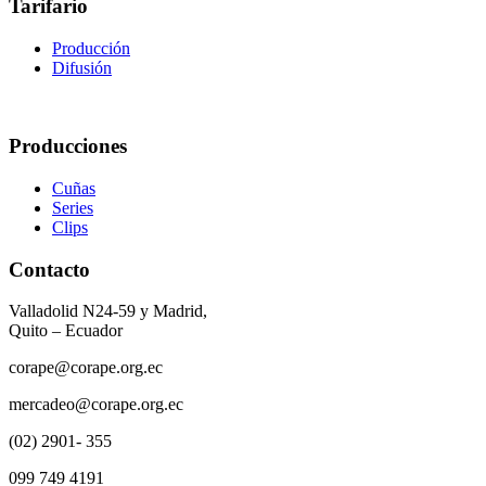
Tarifario
Producción
Difusión
Producciones
Cuñas
Series
Clips
Contacto
Valladolid N24-59 y Madrid,
Quito – Ecuador
corape@corape.org.ec
mercadeo@corape.org.ec
(02) 2901- 355
099 749 4191