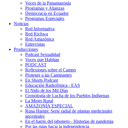
Voces de la Panamazonía
Programas y Alianzas
Democracia en Ecuador
Programas Especiales
Noticias
Red Informativa
Red Kichwa
Red Amazónica
Entrevistas
Producciones
Podcast Sexualidad
Voces que Habitan
PODCAST
Reflexiones sobre el Campo
Proteger a las Caminantes
En Shorts Podcast
Educación Radiofónica - EAS
El Nido de los Mil Días
Cronología de Lucha de los Pueblos Indígenas
La Mujer Rural
AMAZONÍA ESPECIAL
Runa Hampi: Serie radial de plantas medicinales
ancestrales
En el barrio del jabonero - Historias de pandemia
Por las rutas hacia la independencia