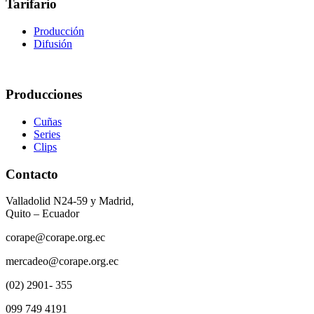
Tarifario
Producción
Difusión
Producciones
Cuñas
Series
Clips
Contacto
Valladolid N24-59 y Madrid,
Quito – Ecuador
corape@corape.org.ec
mercadeo@corape.org.ec
(02) 2901- 355
099 749 4191