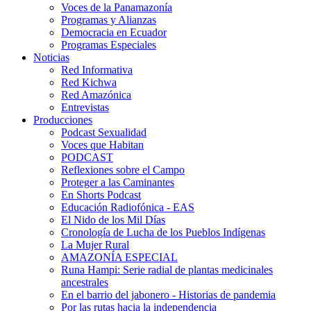
Voces de la Panamazonía
Programas y Alianzas
Democracia en Ecuador
Programas Especiales
Noticias
Red Informativa
Red Kichwa
Red Amazónica
Entrevistas
Producciones
Podcast Sexualidad
Voces que Habitan
PODCAST
Reflexiones sobre el Campo
Proteger a las Caminantes
En Shorts Podcast
Educación Radiofónica - EAS
El Nido de los Mil Días
Cronología de Lucha de los Pueblos Indígenas
La Mujer Rural
AMAZONÍA ESPECIAL
Runa Hampi: Serie radial de plantas medicinales
ancestrales
En el barrio del jabonero - Historias de pandemia
Por las rutas hacia la independencia