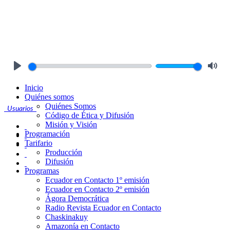
Play
Mute
Inicio
Quiénes somos
Quiénes Somos
Usuarios
Código de Ética y Difusión
Misión y Visión
Programación
Tarifario
Producción
Difusión
Programas
Ecuador en Contacto 1º emisión
Ecuador en Contacto 2º emisión
Ágora Democrática
Radio Revista Ecuador en Contacto
Chaskinakuy
Amazonía en Contacto