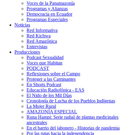
Voces de la Panamazonía
Programas y Alianzas
Democracia en Ecuador
Programas Especiales
Noticias
Red Informativa
Red Kichwa
Red Amazónica
Entrevistas
Producciones
Podcast Sexualidad
Voces que Habitan
PODCAST
Reflexiones sobre el Campo
Proteger a las Caminantes
En Shorts Podcast
Educación Radiofónica - EAS
El Nido de los Mil Días
Cronología de Lucha de los Pueblos Indígenas
La Mujer Rural
AMAZONÍA ESPECIAL
Runa Hampi: Serie radial de plantas medicinales
ancestrales
En el barrio del jabonero - Historias de pandemia
Por las rutas hacia la independencia