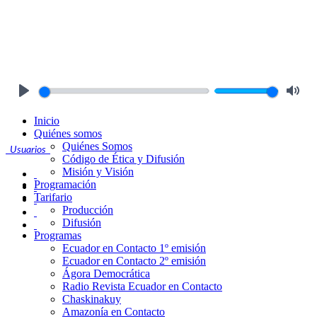
Play
Mute
Inicio
Quiénes somos
Quiénes Somos
Usuarios
Código de Ética y Difusión
Misión y Visión
Programación
Tarifario
Producción
Difusión
Programas
Ecuador en Contacto 1º emisión
Ecuador en Contacto 2º emisión
Ágora Democrática
Radio Revista Ecuador en Contacto
Chaskinakuy
Amazonía en Contacto