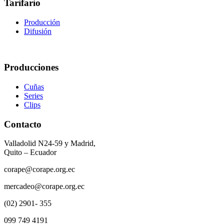
Tarifario
Producción
Difusión
Producciones
Cuñas
Series
Clips
Contacto
Valladolid N24-59 y Madrid,
Quito – Ecuador
corape@corape.org.ec
mercadeo@corape.org.ec
(02) 2901- 355
099 749 4191