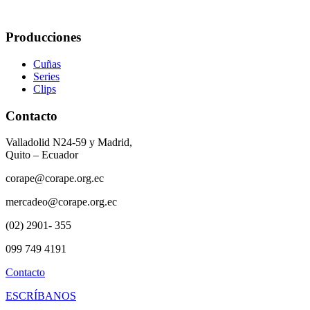
Producciones
Cuñas
Series
Clips
Contacto
Valladolid N24-59 y Madrid,
Quito – Ecuador
corape@corape.org.ec
mercadeo@corape.org.ec
(02) 2901- 355
099 749 4191
Contacto
ESCRÍBANOS