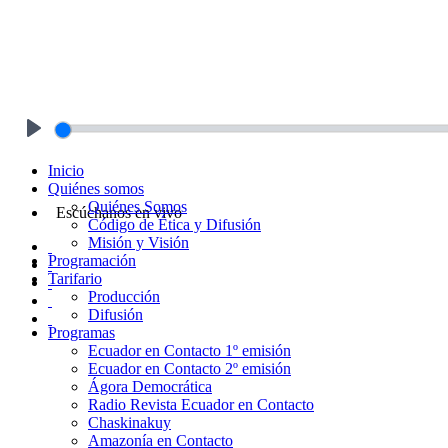
Play
Inicio
Quiénes somos
Quiénes Somos
Escúchanos en vivo
Código de Ética y Difusión
Misión y Visión
Programación
Tarifario
Producción
Difusión
Programas
Ecuador en Contacto 1º emisión
Ecuador en Contacto 2º emisión
Ágora Democrática
Radio Revista Ecuador en Contacto
Chaskinakuy
Amazonía en Contacto