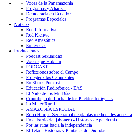
Voces de la Panamazonía
Programas y Alianzas
Democracia en Ecuador
Programas Especiales
Noticias
Red Informativa
Red Kichwa
Red Amazónica
Entrevistas
Producciones
Podcast Sexualidad
Voces que Habitan
PODCAST
Reflexiones sobre el Campo
Proteger a las Caminantes
En Shorts Podcast
Educación Radiofónica - EAS
El Nido de los Mil Días
Cronología de Lucha de los Pueblos Indígenas
La Mujer Rural
AMAZONÍA ESPECIAL
Runa Hampi: Serie radial de plantas medicinales ancestra
En el barrio del jabonero - Historias de pandemia
Por las rutas hacia la independencia
El Telar - Historias y Puntadas de Dignidad