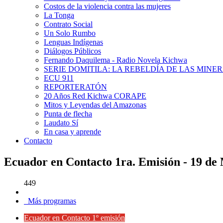
Costos de la violencia contra las mujeres
La Tonga
Contrato Social
Un Solo Rumbo
Lenguas Indígenas
Diálogos Públicos
Fernando Daquilema - Radio Novela Kichwa
SERIE DOMITILA: LA REBELDÍA DE LAS MINE
ECU 911
REPORTERATÓN
20 Años Red Kichwa CORAPE
Mitos y Leyendas del Amazonas
Punta de flecha
Laudato Sí
En casa y aprende
Contacto
Ecuador en Contacto 1ra. Emisión - 19 de
449
Más programas
Ecuador en Contacto 1º emisión