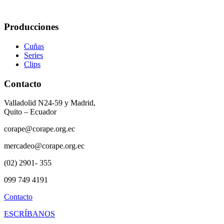
Producciones
Cuñas
Series
Clips
Contacto
Valladolid N24-59 y Madrid,
Quito – Ecuador
corape@corape.org.ec
mercadeo@corape.org.ec
(02) 2901- 355
099 749 4191
Contacto
ESCRÍBANOS