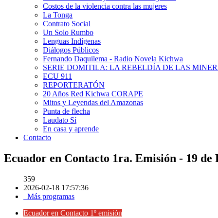
Costos de la violencia contra las mujeres
La Tonga
Contrato Social
Un Solo Rumbo
Lenguas Indígenas
Diálogos Públicos
Fernando Daquilema - Radio Novela Kichwa
SERIE DOMITILA: LA REBELDÍA DE LAS MINE
ECU 911
REPORTERATÓN
20 Años Red Kichwa CORAPE
Mitos y Leyendas del Amazonas
Punta de flecha
Laudato Sí
En casa y aprende
Contacto
Ecuador en Contacto 1ra. Emisión - 19 de
359
2026-02-18 17:57:36
Más programas
Ecuador en Contacto 1º emisión