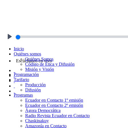
Play
Inicio
Quiénes somos
Quiénes Somos
Escúchanos en vivo
Código de Ética y Difusión
Misión y Visión
Programación
Tarifario
Producción
Difusión
Programas
Ecuador en Contacto 1º emisión
Ecuador en Contacto 2º emisión
Ágora Democrática
Radio Revista Ecuador en Contacto
Chaskinakuy
Amazonía en Contacto