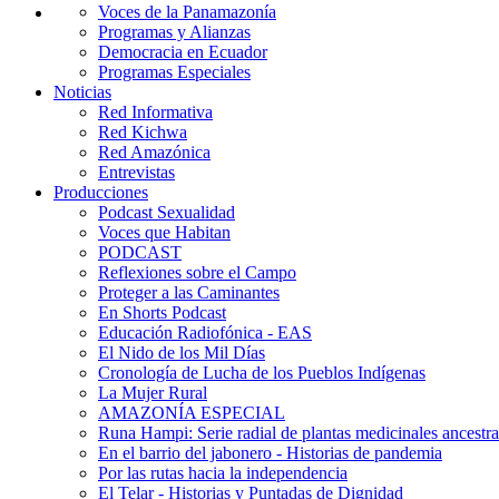
Voces de la Panamazonía
Programas y Alianzas
Democracia en Ecuador
Programas Especiales
Noticias
Red Informativa
Red Kichwa
Red Amazónica
Entrevistas
Producciones
Podcast Sexualidad
Voces que Habitan
PODCAST
Reflexiones sobre el Campo
Proteger a las Caminantes
En Shorts Podcast
Educación Radiofónica - EAS
El Nido de los Mil Días
Cronología de Lucha de los Pueblos Indígenas
La Mujer Rural
AMAZONÍA ESPECIAL
Runa Hampi: Serie radial de plantas medicinales ancestra
En el barrio del jabonero - Historias de pandemia
Por las rutas hacia la independencia
El Telar - Historias y Puntadas de Dignidad