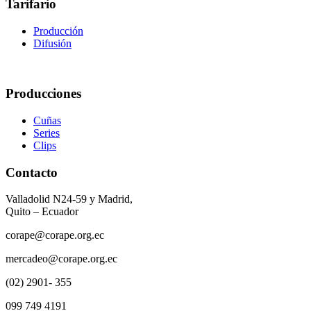
Tarifario
Producción
Difusión
Producciones
Cuñas
Series
Clips
Contacto
Valladolid N24-59 y Madrid,
Quito – Ecuador
corape@corape.org.ec
mercadeo@corape.org.ec
(02) 2901- 355
099 749 4191