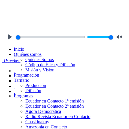
Play
Mute
Inicio
Quiénes somos
Quiénes Somos
Usuarios
Código de Ética y Difusión
Misión y Visión
Programación
Tarifario
Producción
Difusión
Programas
Ecuador en Contacto 1º emisión
Ecuador en Contacto 2º emisión
Ágora Democrática
Radio Revista Ecuador en Contacto
Chaskinakuy
Amazonía en Contacto