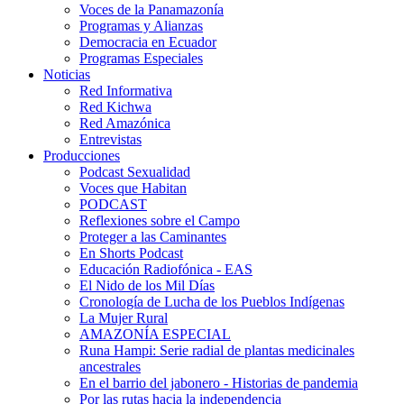
Voces de la Panamazonía
Programas y Alianzas
Democracia en Ecuador
Programas Especiales
Noticias
Red Informativa
Red Kichwa
Red Amazónica
Entrevistas
Producciones
Podcast Sexualidad
Voces que Habitan
PODCAST
Reflexiones sobre el Campo
Proteger a las Caminantes
En Shorts Podcast
Educación Radiofónica - EAS
El Nido de los Mil Días
Cronología de Lucha de los Pueblos Indígenas
La Mujer Rural
AMAZONÍA ESPECIAL
Runa Hampi: Serie radial de plantas medicinales
ancestrales
En el barrio del jabonero - Historias de pandemia
Por las rutas hacia la independencia