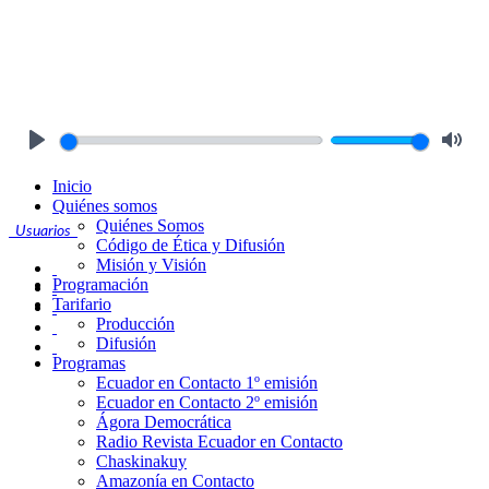
Play
Mute
Inicio
Quiénes somos
Quiénes Somos
Usuarios
Código de Ética y Difusión
Misión y Visión
Programación
Tarifario
Producción
Difusión
Programas
Ecuador en Contacto 1º emisión
Ecuador en Contacto 2º emisión
Ágora Democrática
Radio Revista Ecuador en Contacto
Chaskinakuy
Amazonía en Contacto