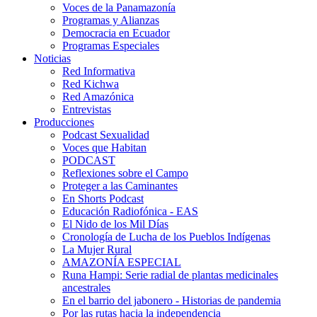
Voces de la Panamazonía
Programas y Alianzas
Democracia en Ecuador
Programas Especiales
Noticias
Red Informativa
Red Kichwa
Red Amazónica
Entrevistas
Producciones
Podcast Sexualidad
Voces que Habitan
PODCAST
Reflexiones sobre el Campo
Proteger a las Caminantes
En Shorts Podcast
Educación Radiofónica - EAS
El Nido de los Mil Días
Cronología de Lucha de los Pueblos Indígenas
La Mujer Rural
AMAZONÍA ESPECIAL
Runa Hampi: Serie radial de plantas medicinales
ancestrales
En el barrio del jabonero - Historias de pandemia
Por las rutas hacia la independencia