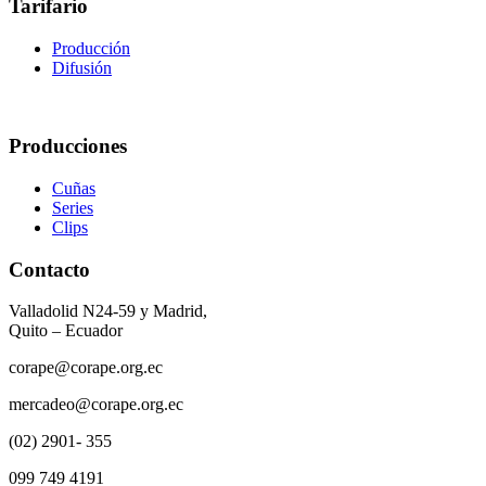
Tarifario
Producción
Difusión
Producciones
Cuñas
Series
Clips
Contacto
Valladolid N24-59 y Madrid,
Quito – Ecuador
corape@corape.org.ec
mercadeo@corape.org.ec
(02) 2901- 355
099 749 4191