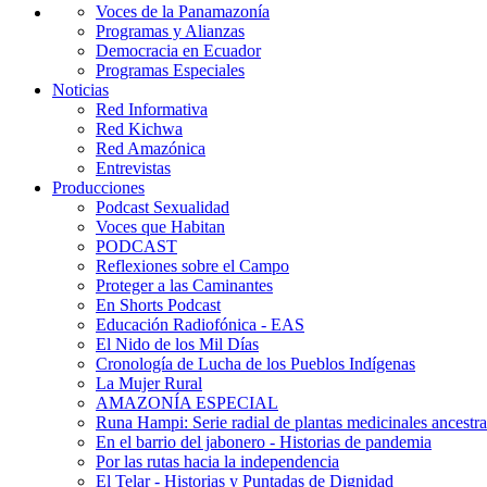
Voces de la Panamazonía
Programas y Alianzas
Democracia en Ecuador
Programas Especiales
Noticias
Red Informativa
Red Kichwa
Red Amazónica
Entrevistas
Producciones
Podcast Sexualidad
Voces que Habitan
PODCAST
Reflexiones sobre el Campo
Proteger a las Caminantes
En Shorts Podcast
Educación Radiofónica - EAS
El Nido de los Mil Días
Cronología de Lucha de los Pueblos Indígenas
La Mujer Rural
AMAZONÍA ESPECIAL
Runa Hampi: Serie radial de plantas medicinales ancestra
En el barrio del jabonero - Historias de pandemia
Por las rutas hacia la independencia
El Telar - Historias y Puntadas de Dignidad