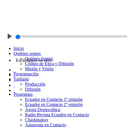
Play
Inicio
Quiénes somos
Quiénes Somos
Escúchanos en vivo
Código de Ética y Difusión
Misión y Visión
Programación
Tarifario
Producción
Difusión
Programas
Ecuador en Contacto 1º emisión
Ecuador en Contacto 2º emisión
Ágora Democrática
Radio Revista Ecuador en Contacto
Chaskinakuy
Amazonía en Contacto