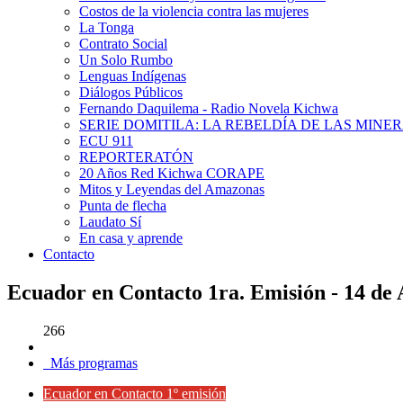
Costos de la violencia contra las mujeres
La Tonga
Contrato Social
Un Solo Rumbo
Lenguas Indígenas
Diálogos Públicos
Fernando Daquilema - Radio Novela Kichwa
SERIE DOMITILA: LA REBELDÍA DE LAS MINE
ECU 911
REPORTERATÓN
20 Años Red Kichwa CORAPE
Mitos y Leyendas del Amazonas
Punta de flecha
Laudato Sí
En casa y aprende
Contacto
Ecuador en Contacto 1ra. Emisión - 14 de 
266
Más programas
Ecuador en Contacto 1º emisión