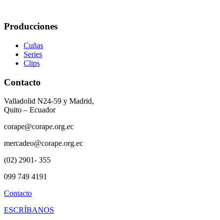
Producciones
Cuñas
Series
Clips
Contacto
Valladolid N24-59 y Madrid,
Quito – Ecuador
corape@corape.org.ec
mercadeo@corape.org.ec
(02) 2901- 355
099 749 4191
Contacto
ESCRÍBANOS