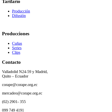
Tarifario
Producción
Difusión
Producciones
Cuñas
Series
Clips
Contacto
Valladolid N24-59 y Madrid,
Quito – Ecuador
corape@corape.org.ec
mercadeo@corape.org.ec
(02) 2901- 355
099 749 4191