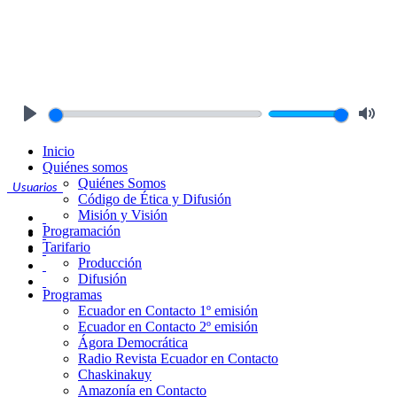
Play
Mute
Inicio
Quiénes somos
Quiénes Somos
Usuarios
Código de Ética y Difusión
Misión y Visión
Programación
Tarifario
Producción
Difusión
Programas
Ecuador en Contacto 1º emisión
Ecuador en Contacto 2º emisión
Ágora Democrática
Radio Revista Ecuador en Contacto
Chaskinakuy
Amazonía en Contacto