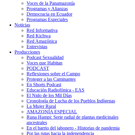
Voces de la Panamazonía
Programas y Alianzas
Democracia en Ecuador
Programas Especiales
Noticias
Red Informativa
Red Kichwa
Red Amazónica
Entrevistas
Producciones
Podcast Sexualidad
Voces que Habitan
PODCAST
Reflexiones sobre el Campo
Proteger a las Caminantes
En Shorts Podcast
Educación Radiofónica - EAS
El Nido de los Mil Días
Cronología de Lucha de los Pueblos Indígenas
La Mujer Rural
AMAZONÍA ESPECIAL
Runa Hampi: Serie radial de plantas medicinales
ancestrales
En el barrio del jabonero - Historias de pandemia
Por las rutas hacia la independencia