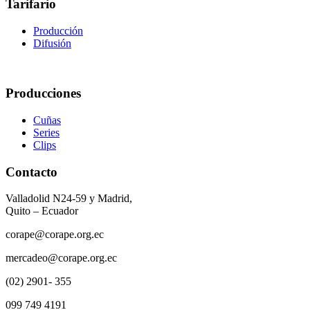
Tarifario
Producción
Difusión
Producciones
Cuñas
Series
Clips
Contacto
Valladolid N24-59 y Madrid,
Quito – Ecuador
corape@corape.org.ec
mercadeo@corape.org.ec
(02) 2901- 355
099 749 4191