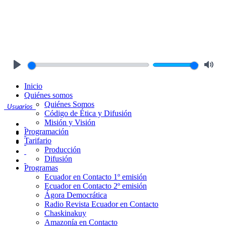
Play
Mute
Inicio
Quiénes somos
Quiénes Somos
Usuarios
Código de Ética y Difusión
Misión y Visión
Programación
Tarifario
Producción
Difusión
Programas
Ecuador en Contacto 1º emisión
Ecuador en Contacto 2º emisión
Ágora Democrática
Radio Revista Ecuador en Contacto
Chaskinakuy
Amazonía en Contacto