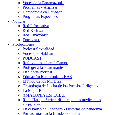
Voces de la Panamazonía
Programas y Alianzas
Democracia en Ecuador
Programas Especiales
Noticias
Red Informativa
Red Kichwa
Red Amazónica
Entrevistas
Producciones
Podcast Sexualidad
Voces que Habitan
PODCAST
Reflexiones sobre el Campo
Proteger a las Caminantes
En Shorts Podcast
Educación Radiofónica - EAS
El Nido de los Mil Días
Cronología de Lucha de los Pueblos Indígenas
La Mujer Rural
AMAZONÍA ESPECIAL
Runa Hampi: Serie radial de plantas medicinales
ancestrales
En el barrio del jabonero - Historias de pandemia
Por las rutas hacia la independencia