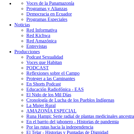
Voces de la Panamazonía
Programas y Alianzas
Democracia en Ecuador
Programas Especiales
Noticias
Red Informativa
Red Kichwa
Red Amazónica
Entrevistas
Producciones
Podcast Sexualidad
Voces que Habitan
PODCAST
Reflexiones sobre el Campo
Proteger a las Caminantes
En Shorts Podcast
Educación Radiofónica - EAS
El Nido de los Mil Días
Cronología de Lucha de los Pueblos Indígenas
La Mujer Rural
AMAZONÍA ESPECIAL
Runa Hampi: Serie radial de plantas medicinales ancestra
En el barrio del jabonero - Historias de pandemia
Por las rutas hacia la independencia
El Telar - Historias y Puntadas de Dignidad