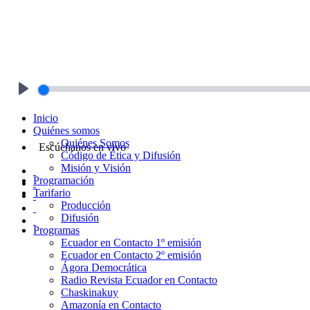
Play
Inicio
Quiénes somos
Quiénes Somos
Escúchanos en vivo
Código de Ética y Difusión
Misión y Visión
Programación
Tarifario
Producción
Difusión
Programas
Ecuador en Contacto 1º emisión
Ecuador en Contacto 2º emisión
Ágora Democrática
Radio Revista Ecuador en Contacto
Chaskinakuy
Amazonía en Contacto