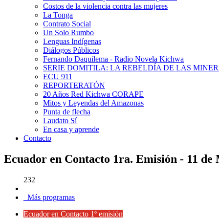
Costos de la violencia contra las mujeres
La Tonga
Contrato Social
Un Solo Rumbo
Lenguas Indígenas
Diálogos Públicos
Fernando Daquilema - Radio Novela Kichwa
SERIE DOMITILA: LA REBELDÍA DE LAS MINE
ECU 911
REPORTERATÓN
20 Años Red Kichwa CORAPE
Mitos y Leyendas del Amazonas
Punta de flecha
Laudato Sí
En casa y aprende
Contacto
Ecuador en Contacto 1ra. Emisión - 11 de
232
Más programas
Ecuador en Contacto 1º emisión