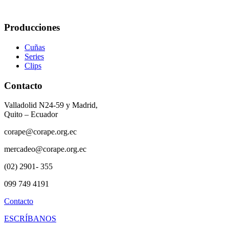
Producciones
Cuñas
Series
Clips
Contacto
Valladolid N24-59 y Madrid,
Quito – Ecuador
corape@corape.org.ec
mercadeo@corape.org.ec
(02) 2901- 355
099 749 4191
Contacto
ESCRÍBANOS