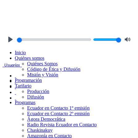
Play
Mute
Inicio
Quiénes somos
Quiénes Somos
Usuarios
Código de Ética y Difusión
Misión y Visión
Programación
Tarifario
Producción
Difusión
Programas
Ecuador en Contacto 1º emisión
Ecuador en Contacto 2º emisión
Ágora Democrática
Radio Revista Ecuador en Contacto
Chaskinakuy
Amazonía en Contacto