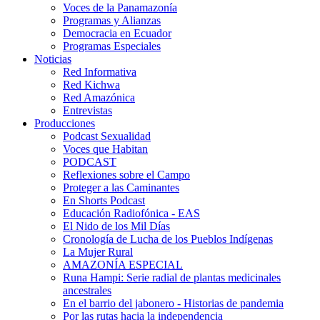
Voces de la Panamazonía
Programas y Alianzas
Democracia en Ecuador
Programas Especiales
Noticias
Red Informativa
Red Kichwa
Red Amazónica
Entrevistas
Producciones
Podcast Sexualidad
Voces que Habitan
PODCAST
Reflexiones sobre el Campo
Proteger a las Caminantes
En Shorts Podcast
Educación Radiofónica - EAS
El Nido de los Mil Días
Cronología de Lucha de los Pueblos Indígenas
La Mujer Rural
AMAZONÍA ESPECIAL
Runa Hampi: Serie radial de plantas medicinales
ancestrales
En el barrio del jabonero - Historias de pandemia
Por las rutas hacia la independencia