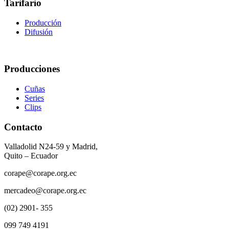
Tarifario
Producción
Difusión
Producciones
Cuñas
Series
Clips
Contacto
Valladolid N24-59 y Madrid,
Quito – Ecuador
corape@corape.org.ec
mercadeo@corape.org.ec
(02) 2901- 355
099 749 4191