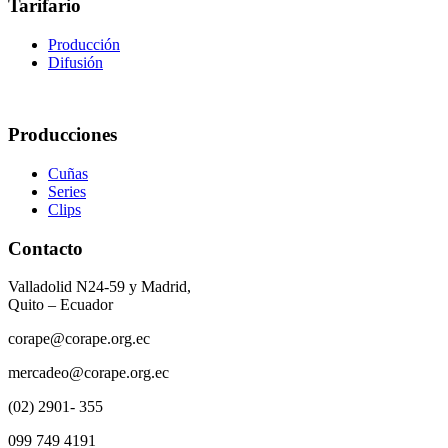
Tarifario
Producción
Difusión
Producciones
Cuñas
Series
Clips
Contacto
Valladolid N24-59 y Madrid,
Quito – Ecuador
corape@corape.org.ec
mercadeo@corape.org.ec
(02) 2901- 355
099 749 4191