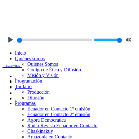
Play
Mute
Inicio
Quiénes somos
Quiénes Somos
Usuarios
Código de Ética y Difusión
Misión y Visión
Programación
Tarifario
Producción
Difusión
Programas
Ecuador en Contacto 1º emisión
Ecuador en Contacto 2º emisión
Ágora Democrática
Radio Revista Ecuador en Contacto
Chaskinakuy
Amazonía en Contacto