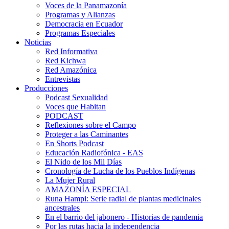
Voces de la Panamazonía
Programas y Alianzas
Democracia en Ecuador
Programas Especiales
Noticias
Red Informativa
Red Kichwa
Red Amazónica
Entrevistas
Producciones
Podcast Sexualidad
Voces que Habitan
PODCAST
Reflexiones sobre el Campo
Proteger a las Caminantes
En Shorts Podcast
Educación Radiofónica - EAS
El Nido de los Mil Días
Cronología de Lucha de los Pueblos Indígenas
La Mujer Rural
AMAZONÍA ESPECIAL
Runa Hampi: Serie radial de plantas medicinales
ancestrales
En el barrio del jabonero - Historias de pandemia
Por las rutas hacia la independencia