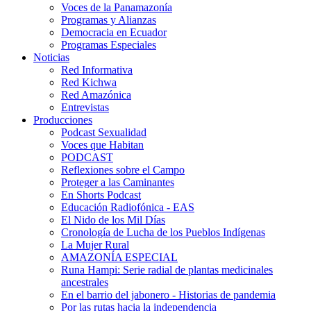
Voces de la Panamazonía
Programas y Alianzas
Democracia en Ecuador
Programas Especiales
Noticias
Red Informativa
Red Kichwa
Red Amazónica
Entrevistas
Producciones
Podcast Sexualidad
Voces que Habitan
PODCAST
Reflexiones sobre el Campo
Proteger a las Caminantes
En Shorts Podcast
Educación Radiofónica - EAS
El Nido de los Mil Días
Cronología de Lucha de los Pueblos Indígenas
La Mujer Rural
AMAZONÍA ESPECIAL
Runa Hampi: Serie radial de plantas medicinales
ancestrales
En el barrio del jabonero - Historias de pandemia
Por las rutas hacia la independencia