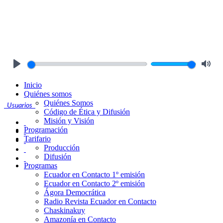
Play
Mute
Inicio
Quiénes somos
Quiénes Somos
Usuarios
Código de Ética y Difusión
Misión y Visión
Programación
Tarifario
Producción
Difusión
Programas
Ecuador en Contacto 1º emisión
Ecuador en Contacto 2º emisión
Ágora Democrática
Radio Revista Ecuador en Contacto
Chaskinakuy
Amazonía en Contacto