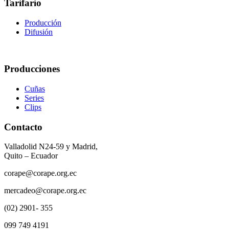
Tarifario
Producción
Difusión
Producciones
Cuñas
Series
Clips
Contacto
Valladolid N24-59 y Madrid,
Quito – Ecuador
corape@corape.org.ec
mercadeo@corape.org.ec
(02) 2901- 355
099 749 4191