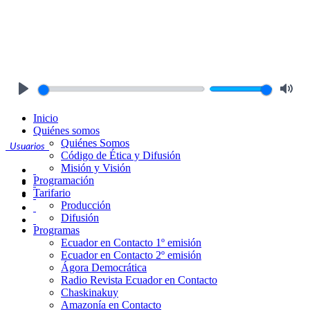
Play
Mute
Inicio
Quiénes somos
Quiénes Somos
Usuarios
Código de Ética y Difusión
Misión y Visión
Programación
Tarifario
Producción
Difusión
Programas
Ecuador en Contacto 1º emisión
Ecuador en Contacto 2º emisión
Ágora Democrática
Radio Revista Ecuador en Contacto
Chaskinakuy
Amazonía en Contacto