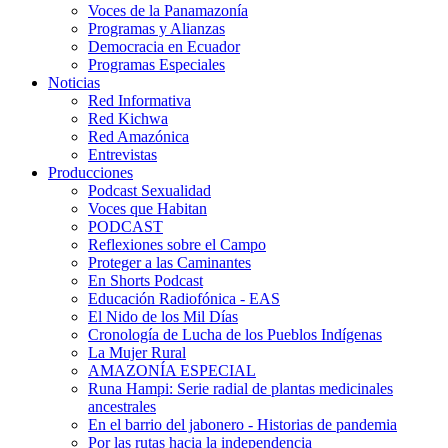
Voces de la Panamazonía
Programas y Alianzas
Democracia en Ecuador
Programas Especiales
Noticias
Red Informativa
Red Kichwa
Red Amazónica
Entrevistas
Producciones
Podcast Sexualidad
Voces que Habitan
PODCAST
Reflexiones sobre el Campo
Proteger a las Caminantes
En Shorts Podcast
Educación Radiofónica - EAS
El Nido de los Mil Días
Cronología de Lucha de los Pueblos Indígenas
La Mujer Rural
AMAZONÍA ESPECIAL
Runa Hampi: Serie radial de plantas medicinales
ancestrales
En el barrio del jabonero - Historias de pandemia
Por las rutas hacia la independencia