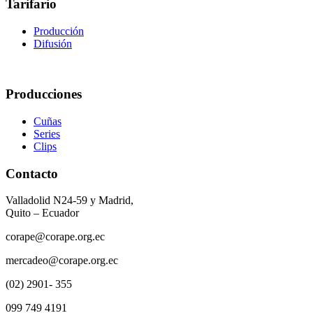
Tarifario
Producción
Difusión
Producciones
Cuñas
Series
Clips
Contacto
Valladolid N24-59 y Madrid,
Quito – Ecuador
corape@corape.org.ec
mercadeo@corape.org.ec
(02) 2901- 355
099 749 4191