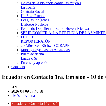
Costos de la violencia contra las mujeres
La Tonga
Contrato Social
Un Solo Rumbo
Lenguas Indígenas
Diálogos Públicos
Fernando Daquilema - Radio Novela Kichwa
SERIE DOMITILA: LA REBELDÍA DE LAS MINE
ECU 911
REPORTERATÓN
20 Años Red Kichwa CORAPE
Mitos y Leyendas del Amazonas
Punta de flecha
Laudato Sí
En casa y aprende
Contacto
Ecuador en Contacto 1ra. Emisión - 10 de 
269
2026-04-09 17:48:58
Más programas
Ecuador en Contacto 1º emisión