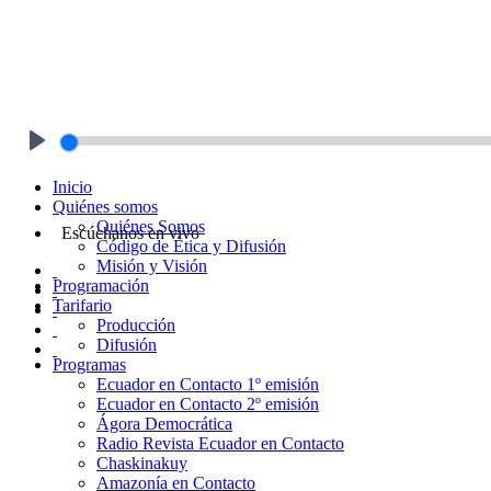
Play
Inicio
Quiénes somos
Quiénes Somos
Escúchanos en vivo
Código de Ética y Difusión
Misión y Visión
Programación
Tarifario
Producción
Difusión
Programas
Ecuador en Contacto 1º emisión
Ecuador en Contacto 2º emisión
Ágora Democrática
Radio Revista Ecuador en Contacto
Chaskinakuy
Amazonía en Contacto