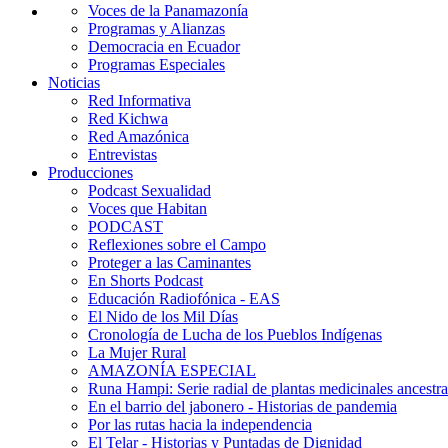
Voces de la Panamazonía
Programas y Alianzas
Democracia en Ecuador
Programas Especiales
Noticias
Red Informativa
Red Kichwa
Red Amazónica
Entrevistas
Producciones
Podcast Sexualidad
Voces que Habitan
PODCAST
Reflexiones sobre el Campo
Proteger a las Caminantes
En Shorts Podcast
Educación Radiofónica - EAS
El Nido de los Mil Días
Cronología de Lucha de los Pueblos Indígenas
La Mujer Rural
AMAZONÍA ESPECIAL
Runa Hampi: Serie radial de plantas medicinales ancestra
En el barrio del jabonero - Historias de pandemia
Por las rutas hacia la independencia
El Telar - Historias y Puntadas de Dignidad