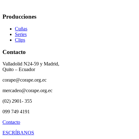
Producciones
Cuñas
Series
Clips
Contacto
Valladolid N24-59 y Madrid,
Quito – Ecuador
corape@corape.org.ec
mercadeo@corape.org.ec
(02) 2901- 355
099 749 4191
Contacto
ESCRÍBANOS