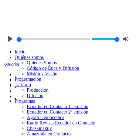
Play
Mute
Inicio
Quiénes somos
Quiénes Somos
Usuarios
Código de Ética y Difusión
Misión y Visión
Programación
Tarifario
Producción
Difusión
Programas
Ecuador en Contacto 1º emisión
Ecuador en Contacto 2º emisión
Ágora Democrática
Radio Revista Ecuador en Contacto
Chaskinakuy
Amazonía en Contacto