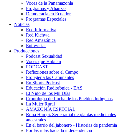
Voces de la Panamazonía
Programas y Alianzas
Democracia en Ecuador
Programas Especiales
Noticias
Red Informativa
Red Kichwa
Red Amazónica
Entrevistas
Producciones
Podcast Sexualidad
Voces que Habitan
PODCAST
Reflexiones sobre el Campo
Proteger a las Caminantes
En Shorts Podcast
Educación Radiofónica - EAS
El Nido de los Mil Días
Cronología de Lucha de los Pueblos Indígenas
La Mujer Rural
AMAZONÍA ESPECIAL
Runa Hampi: Serie radial de plantas medicinales
ancestrales
En el barrio del jabonero - Historias de pandemia
Por las rutas hacia la independencia