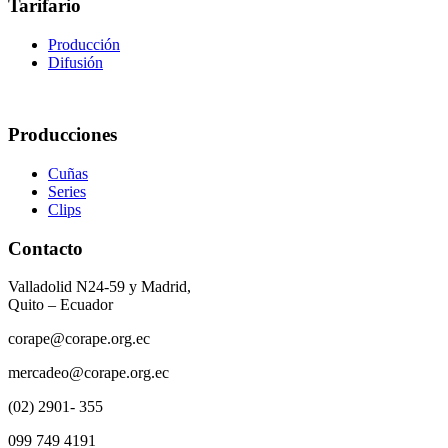
Tarifario
Producción
Difusión
Producciones
Cuñas
Series
Clips
Contacto
Valladolid N24-59 y Madrid,
Quito – Ecuador
corape@corape.org.ec
mercadeo@corape.org.ec
(02) 2901- 355
099 749 4191