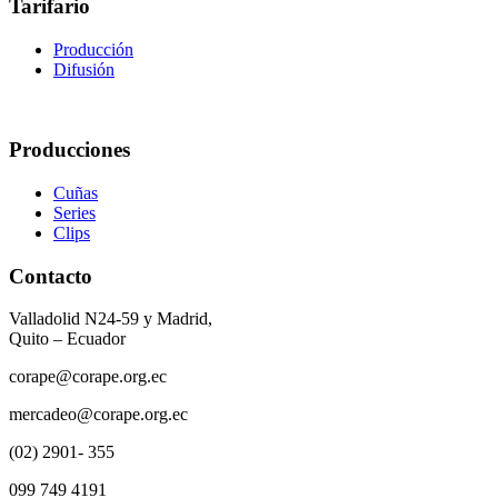
Tarifario
Producción
Difusión
Producciones
Cuñas
Series
Clips
Contacto
Valladolid N24-59 y Madrid,
Quito – Ecuador
corape@corape.org.ec
mercadeo@corape.org.ec
(02) 2901- 355
099 749 4191