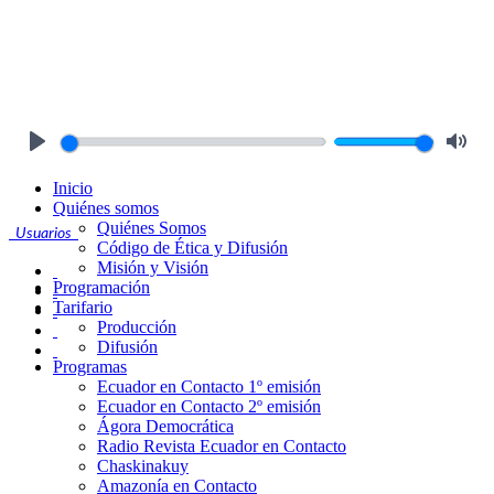
Play
Mute
Inicio
Quiénes somos
Quiénes Somos
Usuarios
Código de Ética y Difusión
Misión y Visión
Programación
Tarifario
Producción
Difusión
Programas
Ecuador en Contacto 1º emisión
Ecuador en Contacto 2º emisión
Ágora Democrática
Radio Revista Ecuador en Contacto
Chaskinakuy
Amazonía en Contacto