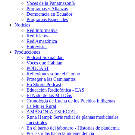
Voces de la Panamazonía
Programas y Alianzas
Democracia en Ecuador
Programas Especiales
Noticias
Red Informativa
Red Kichwa
Red Amazónica
Entrevistas
Producciones
Podcast Sexualidad
Voces que Habitan
PODCAST
Reflexiones sobre el Campo
Proteger a las Caminantes
En Shorts Podcast
Educación Radiofónica - EAS
El Nido de los Mil Días
Cronología de Lucha de los Pueblos Indígenas
La Mujer Rural
AMAZONÍA ESPECIAL
Runa Hampi: Serie radial de plantas medicinales
ancestrales
En el barrio del jabonero - Historias de pandemia
Por las rutas hacia la independencia