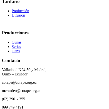
Tarifario
Producción
Difusión
Producciones
Cuñas
Series
Clips
Contacto
Valladolid N24-59 y Madrid,
Quito – Ecuador
corape@corape.org.ec
mercadeo@corape.org.ec
(02) 2901- 355
099 749 4191