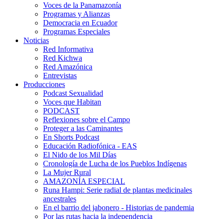
Voces de la Panamazonía
Programas y Alianzas
Democracia en Ecuador
Programas Especiales
Noticias
Red Informativa
Red Kichwa
Red Amazónica
Entrevistas
Producciones
Podcast Sexualidad
Voces que Habitan
PODCAST
Reflexiones sobre el Campo
Proteger a las Caminantes
En Shorts Podcast
Educación Radiofónica - EAS
El Nido de los Mil Días
Cronología de Lucha de los Pueblos Indígenas
La Mujer Rural
AMAZONÍA ESPECIAL
Runa Hampi: Serie radial de plantas medicinales
ancestrales
En el barrio del jabonero - Historias de pandemia
Por las rutas hacia la independencia