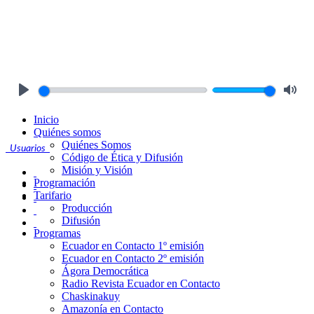
Play
Mute
Inicio
Quiénes somos
Quiénes Somos
Usuarios
Código de Ética y Difusión
Misión y Visión
Programación
Tarifario
Producción
Difusión
Programas
Ecuador en Contacto 1º emisión
Ecuador en Contacto 2º emisión
Ágora Democrática
Radio Revista Ecuador en Contacto
Chaskinakuy
Amazonía en Contacto