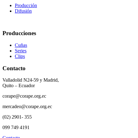
Producción
Difusión
Producciones
Cuñas
Series
Clips
Contacto
Valladolid N24-59 y Madrid,
Quito – Ecuador
corape@corape.org.ec
mercadeo@corape.org.ec
(02) 2901- 355
099 749 4191
Contacto