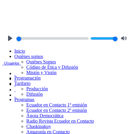
Play
Mute
Inicio
Quiénes somos
Quiénes Somos
Usuarios
Código de Ética y Difusión
Misión y Visión
Programación
Tarifario
Producción
Difusión
Programas
Ecuador en Contacto 1º emisión
Ecuador en Contacto 2º emisión
Ágora Democrática
Radio Revista Ecuador en Contacto
Chaskinakuy
Amazonía en Contacto