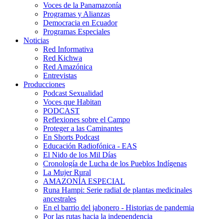
Voces de la Panamazonía
Programas y Alianzas
Democracia en Ecuador
Programas Especiales
Noticias
Red Informativa
Red Kichwa
Red Amazónica
Entrevistas
Producciones
Podcast Sexualidad
Voces que Habitan
PODCAST
Reflexiones sobre el Campo
Proteger a las Caminantes
En Shorts Podcast
Educación Radiofónica - EAS
El Nido de los Mil Días
Cronología de Lucha de los Pueblos Indígenas
La Mujer Rural
AMAZONÍA ESPECIAL
Runa Hampi: Serie radial de plantas medicinales
ancestrales
En el barrio del jabonero - Historias de pandemia
Por las rutas hacia la independencia