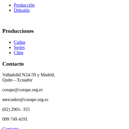
Producción
Difusión
Producciones
Cuñas
Series
Clips
Contacto
Valladolid N24-59 y Madrid,
Quito – Ecuador
corape@corape.org.ec
mercadeo@corape.org.ec
(02) 2901- 355
099 749 4191
Contacto