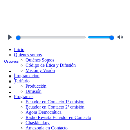
Play
Mute
Inicio
Quiénes somos
Quiénes Somos
Usuarios
Código de Ética y Difusión
Misión y Visión
Programación
Tarifario
Producción
Difusión
Programas
Ecuador en Contacto 1º emisión
Ecuador en Contacto 2º emisión
Ágora Democrática
Radio Revista Ecuador en Contacto
Chaskinakuy
Amazonía en Contacto