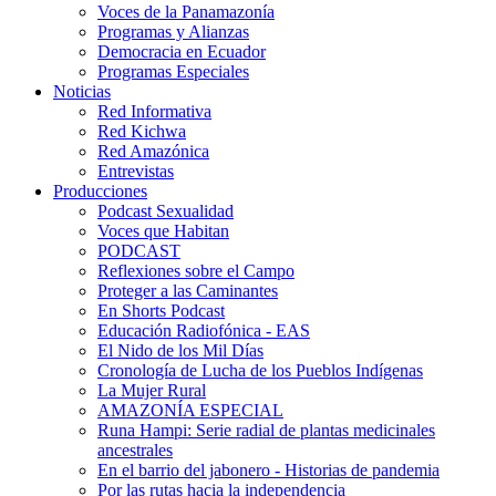
Voces de la Panamazonía
Programas y Alianzas
Democracia en Ecuador
Programas Especiales
Noticias
Red Informativa
Red Kichwa
Red Amazónica
Entrevistas
Producciones
Podcast Sexualidad
Voces que Habitan
PODCAST
Reflexiones sobre el Campo
Proteger a las Caminantes
En Shorts Podcast
Educación Radiofónica - EAS
El Nido de los Mil Días
Cronología de Lucha de los Pueblos Indígenas
La Mujer Rural
AMAZONÍA ESPECIAL
Runa Hampi: Serie radial de plantas medicinales
ancestrales
En el barrio del jabonero - Historias de pandemia
Por las rutas hacia la independencia