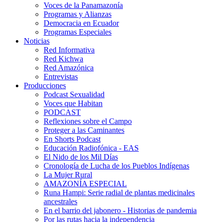
Voces de la Panamazonía
Programas y Alianzas
Democracia en Ecuador
Programas Especiales
Noticias
Red Informativa
Red Kichwa
Red Amazónica
Entrevistas
Producciones
Podcast Sexualidad
Voces que Habitan
PODCAST
Reflexiones sobre el Campo
Proteger a las Caminantes
En Shorts Podcast
Educación Radiofónica - EAS
El Nido de los Mil Días
Cronología de Lucha de los Pueblos Indígenas
La Mujer Rural
AMAZONÍA ESPECIAL
Runa Hampi: Serie radial de plantas medicinales
ancestrales
En el barrio del jabonero - Historias de pandemia
Por las rutas hacia la independencia