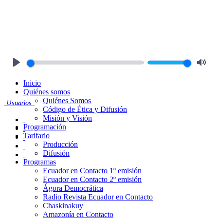
Play
Mute
Inicio
Quiénes somos
Quiénes Somos
Usuarios
Código de Ética y Difusión
Misión y Visión
Programación
Tarifario
Producción
Difusión
Programas
Ecuador en Contacto 1º emisión
Ecuador en Contacto 2º emisión
Ágora Democrática
Radio Revista Ecuador en Contacto
Chaskinakuy
Amazonía en Contacto