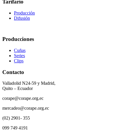
Tarifario
Producción
Difusión
Producciones
Cuñas
Series
Clips
Contacto
Valladolid N24-59 y Madrid,
Quito – Ecuador
corape@corape.org.ec
mercadeo@corape.org.ec
(02) 2901- 355
099 749 4191