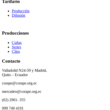
Tarifario
Producción
Difusión
Producciones
Cuñas
Series
Clips
Contacto
Valladolid N24-59 y Madrid,
Quito – Ecuador
corape@corape.org.ec
mercadeo@corape.org.ec
(02) 2901- 355
099 749 4191