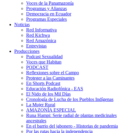
Voces de la Panamazonía
Programas y Alianzas
Democracia en Ecuador
Programas Especiales
Noticias
Red Informativa
Red Kichwa
Red Amazónica
Entrevistas
Producciones
Podcast Sexualidad
Voces que Habitan
PODCAST
Reflexiones sobre el Campo
Proteger a las Caminantes
En Shorts Podcast
Educación Radiofónica - EAS
El Nido de los Mil Días
Cronología de Lucha de los Pueblos Indígenas
La Mujer Rural
AMAZONÍA ESPECIAL
Runa Hampi: Serie radial de plantas medicinales
ancestrales
En el barrio del jabonero - Historias de pandemia
Por las rutas hacia la independencia