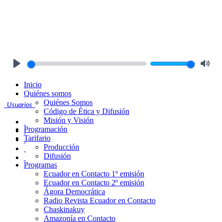
Play
Mute
Inicio
Quiénes somos
Quiénes Somos
Usuarios
Código de Ética y Difusión
Misión y Visión
Programación
Tarifario
Producción
Difusión
Programas
Ecuador en Contacto 1º emisión
Ecuador en Contacto 2º emisión
Ágora Democrática
Radio Revista Ecuador en Contacto
Chaskinakuy
Amazonía en Contacto