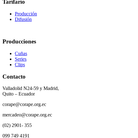
Tarifario
Producción
Difusión
Producciones
Cuñas
Series
Clips
Contacto
Valladolid N24-59 y Madrid,
Quito – Ecuador
corape@corape.org.ec
mercadeo@corape.org.ec
(02) 2901- 355
099 749 4191