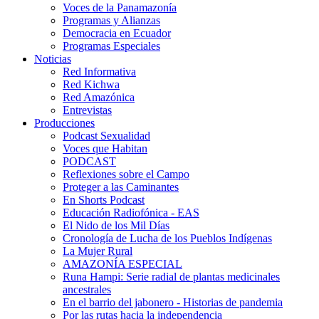
Voces de la Panamazonía
Programas y Alianzas
Democracia en Ecuador
Programas Especiales
Noticias
Red Informativa
Red Kichwa
Red Amazónica
Entrevistas
Producciones
Podcast Sexualidad
Voces que Habitan
PODCAST
Reflexiones sobre el Campo
Proteger a las Caminantes
En Shorts Podcast
Educación Radiofónica - EAS
El Nido de los Mil Días
Cronología de Lucha de los Pueblos Indígenas
La Mujer Rural
AMAZONÍA ESPECIAL
Runa Hampi: Serie radial de plantas medicinales
ancestrales
En el barrio del jabonero - Historias de pandemia
Por las rutas hacia la independencia