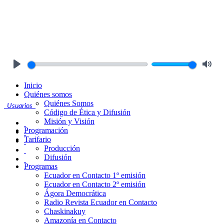
Play
Mute
Inicio
Quiénes somos
Quiénes Somos
Usuarios
Código de Ética y Difusión
Misión y Visión
Programación
Tarifario
Producción
Difusión
Programas
Ecuador en Contacto 1º emisión
Ecuador en Contacto 2º emisión
Ágora Democrática
Radio Revista Ecuador en Contacto
Chaskinakuy
Amazonía en Contacto