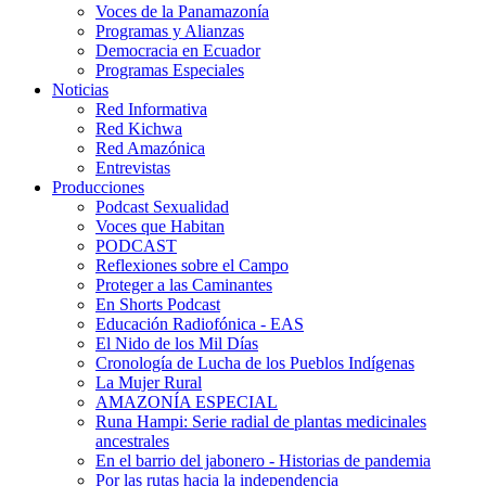
Voces de la Panamazonía
Programas y Alianzas
Democracia en Ecuador
Programas Especiales
Noticias
Red Informativa
Red Kichwa
Red Amazónica
Entrevistas
Producciones
Podcast Sexualidad
Voces que Habitan
PODCAST
Reflexiones sobre el Campo
Proteger a las Caminantes
En Shorts Podcast
Educación Radiofónica - EAS
El Nido de los Mil Días
Cronología de Lucha de los Pueblos Indígenas
La Mujer Rural
AMAZONÍA ESPECIAL
Runa Hampi: Serie radial de plantas medicinales
ancestrales
En el barrio del jabonero - Historias de pandemia
Por las rutas hacia la independencia