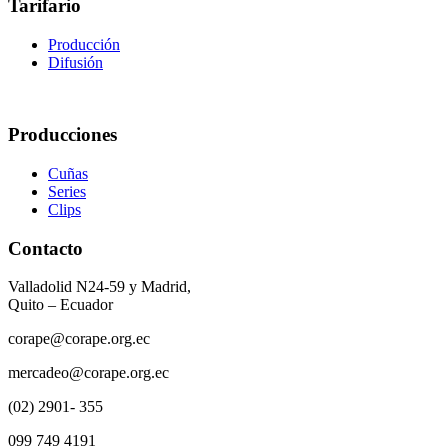
Tarifario
Producción
Difusión
Producciones
Cuñas
Series
Clips
Contacto
Valladolid N24-59 y Madrid,
Quito – Ecuador
corape@corape.org.ec
mercadeo@corape.org.ec
(02) 2901- 355
099 749 4191