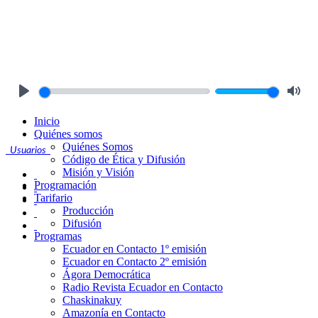
Play
Mute
Inicio
Quiénes somos
Quiénes Somos
Usuarios
Código de Ética y Difusión
Misión y Visión
Programación
Tarifario
Producción
Difusión
Programas
Ecuador en Contacto 1º emisión
Ecuador en Contacto 2º emisión
Ágora Democrática
Radio Revista Ecuador en Contacto
Chaskinakuy
Amazonía en Contacto