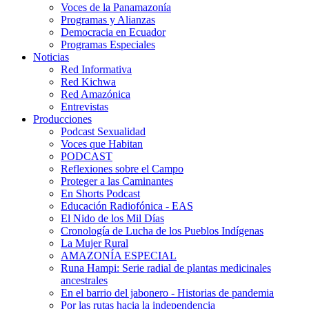
Voces de la Panamazonía
Programas y Alianzas
Democracia en Ecuador
Programas Especiales
Noticias
Red Informativa
Red Kichwa
Red Amazónica
Entrevistas
Producciones
Podcast Sexualidad
Voces que Habitan
PODCAST
Reflexiones sobre el Campo
Proteger a las Caminantes
En Shorts Podcast
Educación Radiofónica - EAS
El Nido de los Mil Días
Cronología de Lucha de los Pueblos Indígenas
La Mujer Rural
AMAZONÍA ESPECIAL
Runa Hampi: Serie radial de plantas medicinales
ancestrales
En el barrio del jabonero - Historias de pandemia
Por las rutas hacia la independencia