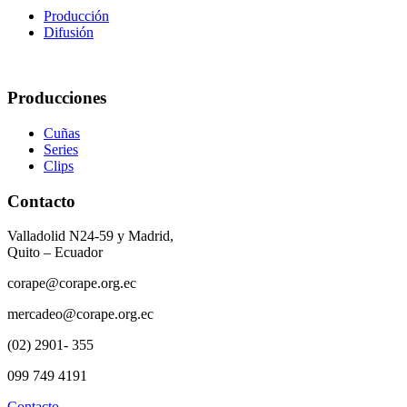
Producción
Difusión
Producciones
Cuñas
Series
Clips
Contacto
Valladolid N24-59 y Madrid,
Quito – Ecuador
corape@corape.org.ec
mercadeo@corape.org.ec
(02) 2901- 355
099 749 4191
Contacto