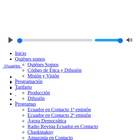
Play
Mute
Inicio
Quiénes somos
Quiénes Somos
Usuarios
Código de Ética y Difusión
Misión y Visión
Programación
Tarifario
Producción
Difusión
Programas
Ecuador en Contacto 1º emisión
Ecuador en Contacto 2º emisión
Ágora Democrática
Radio Revista Ecuador en Contacto
Chaskinakuy
Amazonía en Contacto