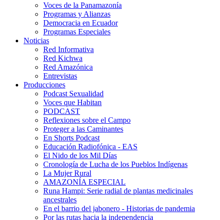
Voces de la Panamazonía
Programas y Alianzas
Democracia en Ecuador
Programas Especiales
Noticias
Red Informativa
Red Kichwa
Red Amazónica
Entrevistas
Producciones
Podcast Sexualidad
Voces que Habitan
PODCAST
Reflexiones sobre el Campo
Proteger a las Caminantes
En Shorts Podcast
Educación Radiofónica - EAS
El Nido de los Mil Días
Cronología de Lucha de los Pueblos Indígenas
La Mujer Rural
AMAZONÍA ESPECIAL
Runa Hampi: Serie radial de plantas medicinales
ancestrales
En el barrio del jabonero - Historias de pandemia
Por las rutas hacia la independencia