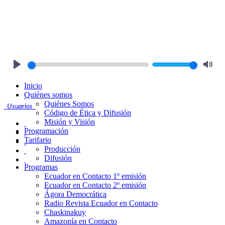
Play
Mute
Inicio
Quiénes somos
Quiénes Somos
Usuarios
Código de Ética y Difusión
Misión y Visión
Programación
Tarifario
Producción
Difusión
Programas
Ecuador en Contacto 1º emisión
Ecuador en Contacto 2º emisión
Ágora Democrática
Radio Revista Ecuador en Contacto
Chaskinakuy
Amazonía en Contacto