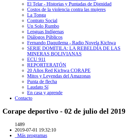
El Telar - Historias y Puntadas de Dignidad
Costos de la violencia contra las mujeres
La Tonga
Contrato Social
Un Solo Rumbo
Lenguas Indígenas
Diálogos Públicos
Fernando Daquilema - Radio Novela Kichwa
SERIE DOMITILA: LA REBELDÍA DE LAS
MINERAS BOLIVIANAS
ECU 911
REPORTERATÓN
20 Años Red Kichwa CORAPE
Mitos y Leyendas del Amazonas
Punta de flecha
Laudato Sí
En casa y aprende
Contacto
Corape deportivo - 02 de julio del 2019
1489
2019-07-01 19:32:10
Más programas