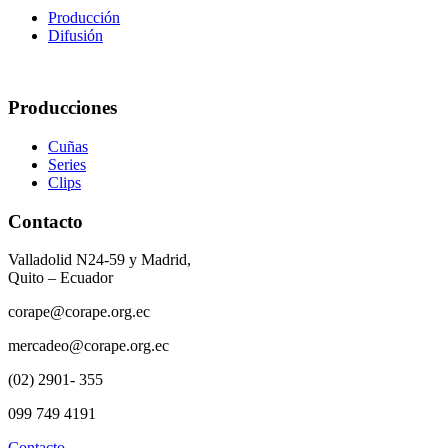
Producción
Difusión
Producciones
Cuñas
Series
Clips
Contacto
Valladolid N24-59 y Madrid,
Quito – Ecuador
corape@corape.org.ec
mercadeo@corape.org.ec
(02) 2901- 355
099 749 4191
Contacto