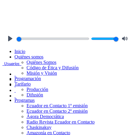
Play
Mute
Inicio
Quiénes somos
Quiénes Somos
Usuarios
Código de Ética y Difusión
Misión y Visión
Programación
Tarifario
Producción
Difusión
Programas
Ecuador en Contacto 1º emisión
Ecuador en Contacto 2º emisión
Ágora Democrática
Radio Revista Ecuador en Contacto
Chaskinakuy
Amazonía en Contacto