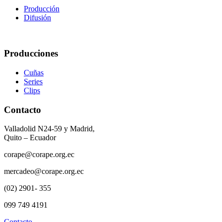
Producción
Difusión
Producciones
Cuñas
Series
Clips
Contacto
Valladolid N24-59 y Madrid,
Quito – Ecuador
corape@corape.org.ec
mercadeo@corape.org.ec
(02) 2901- 355
099 749 4191
Contacto