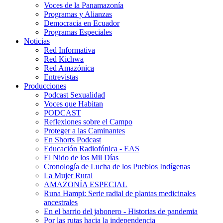
Voces de la Panamazonía
Programas y Alianzas
Democracia en Ecuador
Programas Especiales
Noticias
Red Informativa
Red Kichwa
Red Amazónica
Entrevistas
Producciones
Podcast Sexualidad
Voces que Habitan
PODCAST
Reflexiones sobre el Campo
Proteger a las Caminantes
En Shorts Podcast
Educación Radiofónica - EAS
El Nido de los Mil Días
Cronología de Lucha de los Pueblos Indígenas
La Mujer Rural
AMAZONÍA ESPECIAL
Runa Hampi: Serie radial de plantas medicinales
ancestrales
En el barrio del jabonero - Historias de pandemia
Por las rutas hacia la independencia