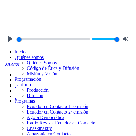
Play
Mute
Inicio
Quiénes somos
Quiénes Somos
Usuarios
Código de Ética y Difusión
Misión y Visión
Programación
Tarifario
Producción
Difusión
Programas
Ecuador en Contacto 1º emisión
Ecuador en Contacto 2º emisión
Ágora Democrática
Radio Revista Ecuador en Contacto
Chaskinakuy
Amazonía en Contacto