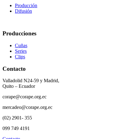
Producción
Difusión
Producciones
Cuñas
Series
Clips
Contacto
Valladolid N24-59 y Madrid,
Quito – Ecuador
corape@corape.org.ec
mercadeo@corape.org.ec
(02) 2901- 355
099 749 4191
Contacto