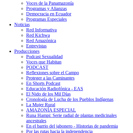
Voces de la Panamazonía
Programas y Alianzas
Democracia en Ecuador
Programas Especiales
Noticias
Red Informativa
Red Kichwa
Red Amazónica
Entrevistas
Producciones
Podcast Sexualidad
Voces que Habitan
PODCAST
Reflexiones sobre el Campo
Proteger a las Caminantes
En Shorts Podcast
Educación Radiofónica - EAS
El Nido de los Mil Días
Cronología de Lucha de los Pueblos Indígenas
La Mujer Rural
AMAZONÍA ESPECIAL
Runa Hampi: Serie radial de plantas medicinales
ancestrales
En el barrio del jabonero - Historias de pandemia
Por las rutas hacia la independencia