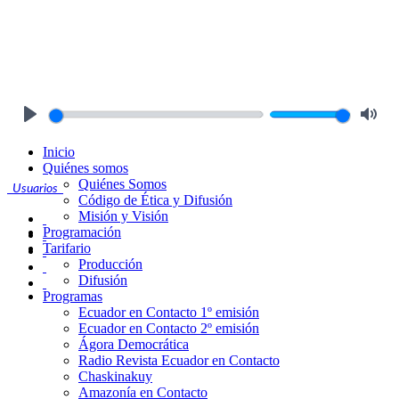
Play
Mute
Inicio
Quiénes somos
Quiénes Somos
Usuarios
Código de Ética y Difusión
Misión y Visión
Programación
Tarifario
Producción
Difusión
Programas
Ecuador en Contacto 1º emisión
Ecuador en Contacto 2º emisión
Ágora Democrática
Radio Revista Ecuador en Contacto
Chaskinakuy
Amazonía en Contacto