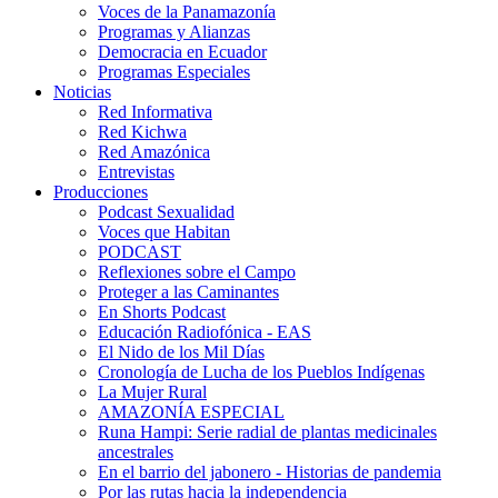
Voces de la Panamazonía
Programas y Alianzas
Democracia en Ecuador
Programas Especiales
Noticias
Red Informativa
Red Kichwa
Red Amazónica
Entrevistas
Producciones
Podcast Sexualidad
Voces que Habitan
PODCAST
Reflexiones sobre el Campo
Proteger a las Caminantes
En Shorts Podcast
Educación Radiofónica - EAS
El Nido de los Mil Días
Cronología de Lucha de los Pueblos Indígenas
La Mujer Rural
AMAZONÍA ESPECIAL
Runa Hampi: Serie radial de plantas medicinales
ancestrales
En el barrio del jabonero - Historias de pandemia
Por las rutas hacia la independencia