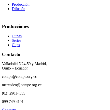
Producción
Difusión
Producciones
Cuñas
Series
Clips
Contacto
Valladolid N24-59 y Madrid,
Quito – Ecuador
corape@corape.org.ec
mercadeo@corape.org.ec
(02) 2901- 355
099 749 4191
Contacto