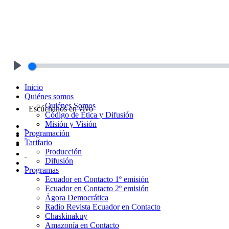
Play
Inicio
Quiénes somos
Quiénes Somos
Escúchanos en vivo
Código de Ética y Difusión
Misión y Visión
Programación
Tarifario
Producción
Difusión
Programas
Ecuador en Contacto 1º emisión
Ecuador en Contacto 2º emisión
Ágora Democrática
Radio Revista Ecuador en Contacto
Chaskinakuy
Amazonía en Contacto