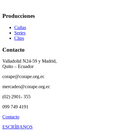
Producciones
Cuñas
Series
Clips
Contacto
Valladolid N24-59 y Madrid,
Quito – Ecuador
corape@corape.org.ec
mercadeo@corape.org.ec
(02) 2901- 355
099 749 4191
Contacto
ESCRÍBANOS