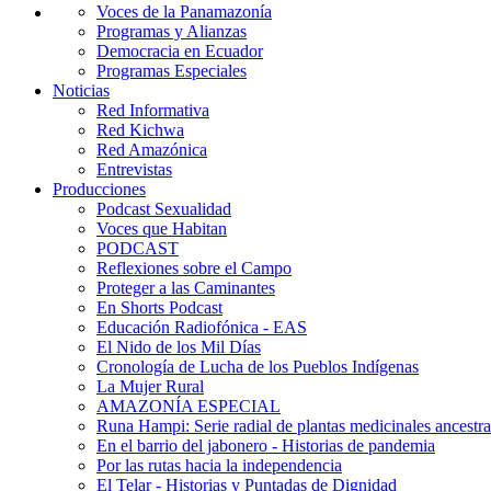
Voces de la Panamazonía
Programas y Alianzas
Democracia en Ecuador
Programas Especiales
Noticias
Red Informativa
Red Kichwa
Red Amazónica
Entrevistas
Producciones
Podcast Sexualidad
Voces que Habitan
PODCAST
Reflexiones sobre el Campo
Proteger a las Caminantes
En Shorts Podcast
Educación Radiofónica - EAS
El Nido de los Mil Días
Cronología de Lucha de los Pueblos Indígenas
La Mujer Rural
AMAZONÍA ESPECIAL
Runa Hampi: Serie radial de plantas medicinales ancestra
En el barrio del jabonero - Historias de pandemia
Por las rutas hacia la independencia
El Telar - Historias y Puntadas de Dignidad