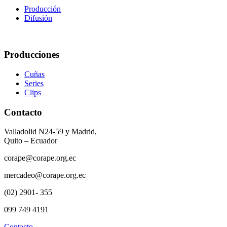
Producción
Difusión
Producciones
Cuñas
Series
Clips
Contacto
Valladolid N24-59 y Madrid,
Quito – Ecuador
corape@corape.org.ec
mercadeo@corape.org.ec
(02) 2901- 355
099 749 4191
Contacto