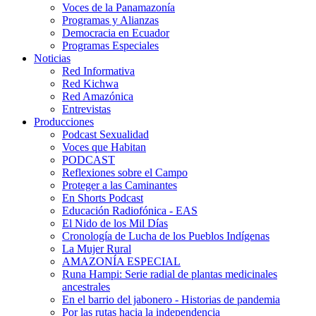
Voces de la Panamazonía
Programas y Alianzas
Democracia en Ecuador
Programas Especiales
Noticias
Red Informativa
Red Kichwa
Red Amazónica
Entrevistas
Producciones
Podcast Sexualidad
Voces que Habitan
PODCAST
Reflexiones sobre el Campo
Proteger a las Caminantes
En Shorts Podcast
Educación Radiofónica - EAS
El Nido de los Mil Días
Cronología de Lucha de los Pueblos Indígenas
La Mujer Rural
AMAZONÍA ESPECIAL
Runa Hampi: Serie radial de plantas medicinales
ancestrales
En el barrio del jabonero - Historias de pandemia
Por las rutas hacia la independencia