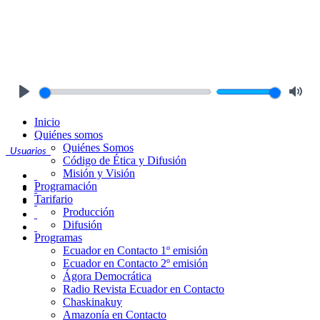
Play
Mute
Inicio
Quiénes somos
Quiénes Somos
Usuarios
Código de Ética y Difusión
Misión y Visión
Programación
Tarifario
Producción
Difusión
Programas
Ecuador en Contacto 1º emisión
Ecuador en Contacto 2º emisión
Ágora Democrática
Radio Revista Ecuador en Contacto
Chaskinakuy
Amazonía en Contacto