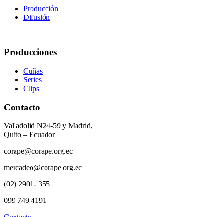
Producción
Difusión
Producciones
Cuñas
Series
Clips
Contacto
Valladolid N24-59 y Madrid,
Quito – Ecuador
corape@corape.org.ec
mercadeo@corape.org.ec
(02) 2901- 355
099 749 4191
Contacto