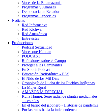
Voces de la Panamazonía
Programas y Alianzas
Democracia en Ecuador
Programas Especiales
Noticias
Red Informativa
Red Kichwa
Red Amazónica
Entrevistas
Producciones
Podcast Sexualidad
Voces que Habitan
PODCAST
Reflexiones sobre el Campo
Proteger a las Caminantes
En Shorts Podcast
Educación Radiofónica - EAS
El Nido de los Mil Días
Cronología de Lucha de los Pueblos Indígenas
La Mujer Rural
AMAZONÍA ESPECIAL
Runa Hampi: Serie radial de plantas medicinales
ancestrales
En el barrio del jabonero - Historias de pandemia
Por las rutas hacia la independencia