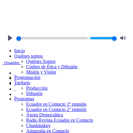
Play
Mute
Inicio
Quiénes somos
Quiénes Somos
Usuarios
Código de Ética y Difusión
Misión y Visión
Programación
Tarifario
Producción
Difusión
Programas
Ecuador en Contacto 1º emisión
Ecuador en Contacto 2º emisión
Ágora Democrática
Radio Revista Ecuador en Contacto
Chaskinakuy
Amazonía en Contacto