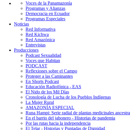
Voces de la Panamazonía
Programas y Alianzas
Democracia en Ecuador
Programas Especiales
Noticias
Red Informativa
Red Kichwa
Red Amazónica
Entrevistas
Producciones
Podcast Sexualidad
Voces que Habitan
PODCAST
Reflexiones sobre el Campo
Proteger a las Caminantes
En Shorts Podcast
Educación Radiofónica - EAS
El Nido de los Mil Días
Cronología de Lucha de los Pueblos Indígenas
La Mujer Rural
AMAZONÍA ESPECIAL
Runa Hampi: Serie radial de plantas medicinales ancestra
En el barrio del jabonero - Historias de pandemia
Por las rutas hacia la independencia
El Telar - Historias y Puntadas de Dignidad