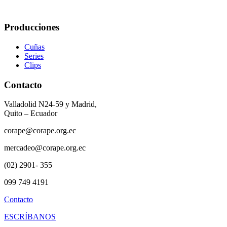
Producciones
Cuñas
Series
Clips
Contacto
Valladolid N24-59 y Madrid,
Quito – Ecuador
corape@corape.org.ec
mercadeo@corape.org.ec
(02) 2901- 355
099 749 4191
Contacto
ESCRÍBANOS