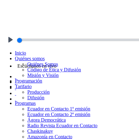
Play
Inicio
Quiénes somos
Quiénes Somos
Escúchanos en vivo
Código de Ética y Difusión
Misión y Visión
Programación
Tarifario
Producción
Difusión
Programas
Ecuador en Contacto 1º emisión
Ecuador en Contacto 2º emisión
Ágora Democrática
Radio Revista Ecuador en Contacto
Chaskinakuy
Amazonía en Contacto