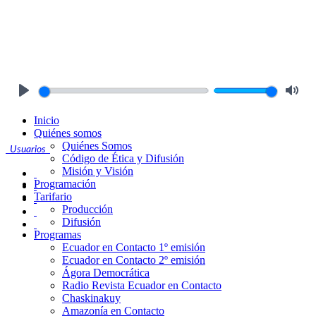
Play
Mute
Inicio
Quiénes somos
Quiénes Somos
Usuarios
Código de Ética y Difusión
Misión y Visión
Programación
Tarifario
Producción
Difusión
Programas
Ecuador en Contacto 1º emisión
Ecuador en Contacto 2º emisión
Ágora Democrática
Radio Revista Ecuador en Contacto
Chaskinakuy
Amazonía en Contacto