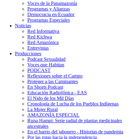
Voces de la Panamazonía
Programas y Alianzas
Democracia en Ecuador
Programas Especiales
Noticias
Red Informativa
Red Kichwa
Red Amazónica
Entrevistas
Producciones
Podcast Sexualidad
Voces que Habitan
PODCAST
Reflexiones sobre el Campo
Proteger a las Caminantes
En Shorts Podcast
Educación Radiofónica - EAS
El Nido de los Mil Días
Cronología de Lucha de los Pueblos Indígenas
La Mujer Rural
AMAZONÍA ESPECIAL
Runa Hampi: Serie radial de plantas medicinales
ancestrales
En el barrio del jabonero - Historias de pandemia
Por las rutas hacia la independencia