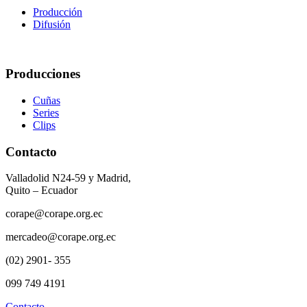
Producción
Difusión
Producciones
Cuñas
Series
Clips
Contacto
Valladolid N24-59 y Madrid,
Quito – Ecuador
corape@corape.org.ec
mercadeo@corape.org.ec
(02) 2901- 355
099 749 4191
Contacto